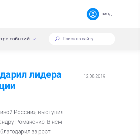
вход
тре событий
одарил лидера
12.08.2019
иции
диной России», выступил
андру Романенко. В нем
облагодарил за рост