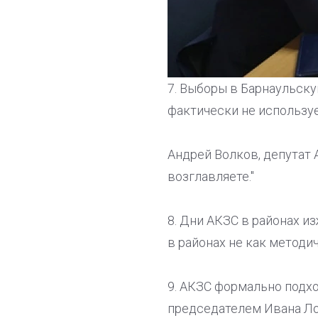
7. Выборы в Барнаульск
фактически не используе
Андрей Волков, депутат А
возглавляете."
8. Дни АКЗС в районах и
в районах не как методич
9. АКЗС формально подхо
председателем Ивана Ло