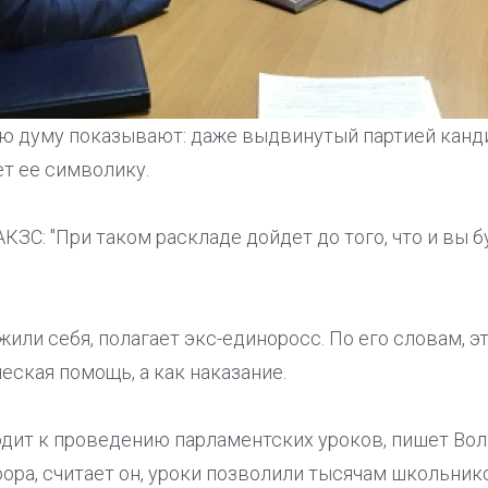
ую думу показывают: даже выдвинутый партией канди
т ее символику.
КЗС: "При таком раскладе дойдет до того, что и вы бу
зжили себя, полагает экс-единоросс. По его словам,
еская помощь, а как наказание.
дит к проведению парламентских уроков, пишет Вол
ора, считает он, уроки позволили тысячам школьник