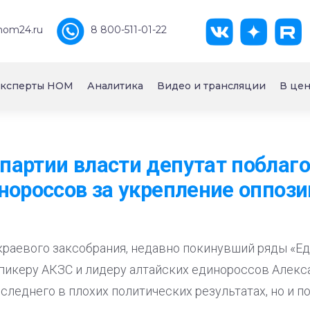
nom24.ru
8 800-511-01-22
ксперты НОМ
Аналитика
Видео и трансляции
В цен
артии власти депутат поблаг
нороссов за укрепление оппоз
краевого заксобрания, недавно покинувший ряды «Е
пикеру АКЗС и лидеру алтайских единороссов Алекс
следнего в плохих политических результатах, но и п