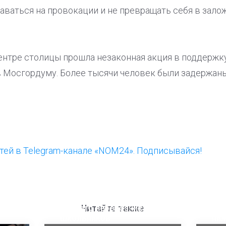
аваться на провокации и не превращать себя в зало
ентре столицы прошла незаконная акция в поддержк
в Мосгордуму. Более тысячи человек были задержаны
ей в Telegram-канале «NOM24». Подписывайся!
ООП предлагает создать
Ста
единого перевозчика для
кан
Читайте также
школьников
ни