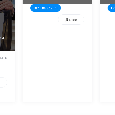
10:52 06.07.2021
10
Далее
 и
ли в
и –