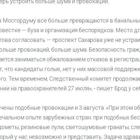
ерь устроить больше шума и провокаций.
 Мосгордуму все больше превращаются в банальных
овестке — буза и организация беспорядков. Место д
това согласовать — проспект Сахарова уже не устраи
ольше провокаций, больше шума. Безопасность гражд
ается заниматься обжалованием отказов в регистрац
 что кандидаты голые, нет у них массовой поддержк
го. Тем временем, Следственный комитет продолжа
нии на правоохранителей 27 июля», - пишет Брод у се
чены подобные провокации и 3 августа. «При этом о
ечальном опыте зарубежных стран: при подобных бес
ометы, резиновые пули, светошумовые гранаты, слез
торый у нас невозможно и представить. Задача здра