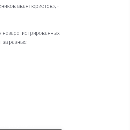
жников авантюристов», -
у незарегистрированных
 за разные
ла известна тройка
дидатов от КПРФ в
жегородское ЗС