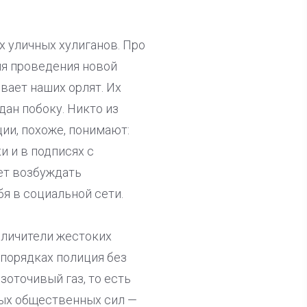
 уличных хулиганов. Про
ля проведения новой
вает наших орлят. Их
ан побоку. Никто из
ии, похоже, понимают:
и и в подписях с
ет возбуждать
бя в социальной сети.
бличители жестоких
порядках полиция без
оточивый газ, то есть
вых общественных сил —