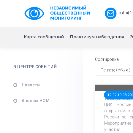
НЕЗАВИСИМЫЙ
info@
ОБЩЕСТВЕННЫЙ
МОНИТОРИНГ
Карта сообщений
Практикум наблюдения
Э
Сортировка:
В ЦЕНТРЕ СОБЫТИЙ
По дате (Убыв.)
Председател
открыла маст
«Молодежь Ро
Новости
свободные в
12:32 19.08.20
18 августа 20
Анонсы НОМ
ЦИК России
открыла маст
России за с
Мероприят
участии...