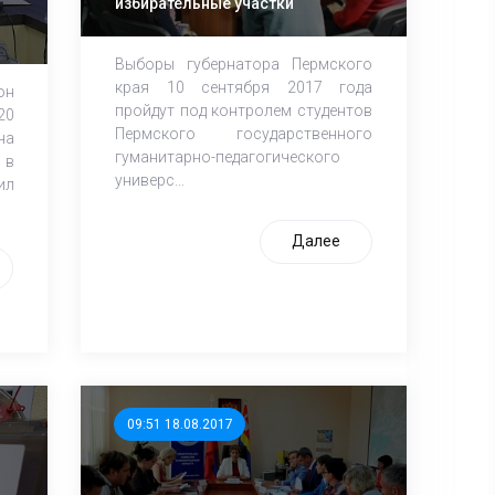
избирательные участки
й
Выборы губернатора Пермского
края 10 сентября 2017 года
он
пройдут под контролем студентов
20
Пермского государственного
на
гуманитарно-педагогического
 в
универс...
ил
Далее
09:51 18.08.2017