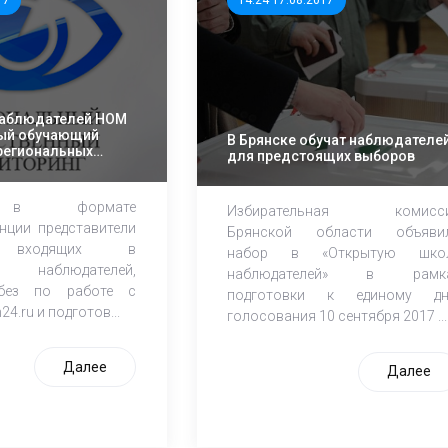
17
14:24 17.08.2017
наблюдателей НОМ
вый обучающий
В Брянске обучат наблюдателе
региональных
для предстоящих выборов
ов
 в формате
Избирательная комисс
нции представители
Брянской области объяви
, входящих в
набор в «Открытую шко
 наблюдателей,
наблюдателей» в рамк
кбез по работе с
подготовки к единому д
4.ru и подготов...
голосования 10 сентября 2017 ...
Далее
Далее