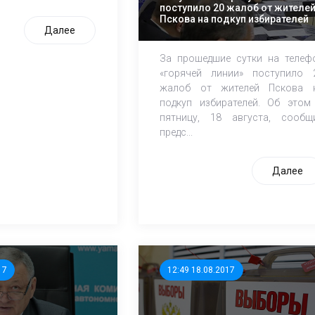
поступило 20 жалоб от жителе
Пскова на подкуп избирателей
Далее
За прошедшие сутки на телеф
«горячей линии» поступило 
жалоб от жителей Пскова 
подкуп избирателей. Об этом
пятницу, 18 августа, сообщ
предс...
Далее
17
12:49 18.08.2017