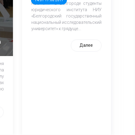
14:01 17.08.2017
REGNUM: В Белгороде студенты
юридического института НИУ
«Белгородский государственный
национальный исследовательский
университет» к грядуще...
й
Далее
ия
ла
лу
ах
ню