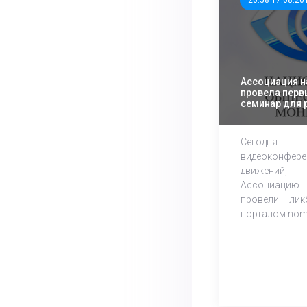
20:58 17.08.20
Ассоциация 
провела пер
семинар для 
координатор
Сегодня
видеоконфере
движений
Ассоциацию
провели ли
порталом nom2