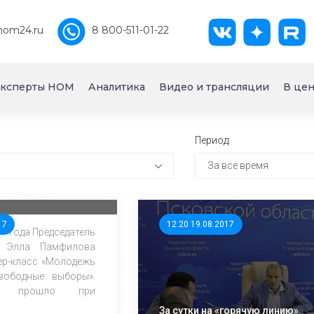
nom24.ru
8 800-511-01-22
ксперты НОМ
Аналитика
Видео и трансляции
В цен
Период:
За все время
ь ЦИК России
ер-класс
ссии - за
ыборы»
17
12:20 19.08.2017
17 года Председатель
 Элла Памфилова
ер-класс «Молодежь
вободные выборы».
ие прошло при
За сутки на «горячую линию»