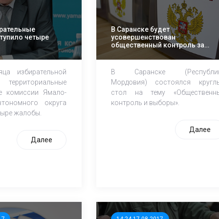
ирательные
В Саранске будет
тупило четыре
усовершенствован
общественный контроль за
выборами
ца избирательной
В Саранске (Республи
 территориальные
Мордовия) состоялся кругл
е комиссии Ямало-
стол на тему «Общественн
втономного округа
контроль и выборы».
тыре жалобы.
Далее
Далее