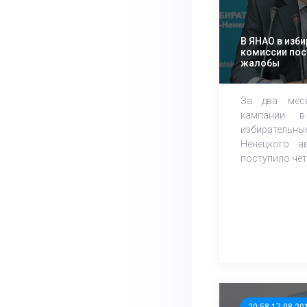
В ЯНАО в изб
комиссии пос
жалобы
За два меся
кампании в
избирательны
Ненецкого а
поступило че