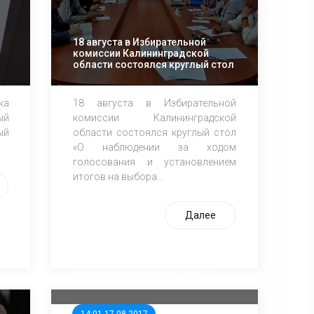
18 августа в Избирательной
комиссии Калининградской
области состоялся круглый стол
ка
18 августа в Избирательной
ый
комиссии Калининградской
ый
области состоялся круглый стол
«О наблюдении за ходом
голосования и установлением
итогов на выбора...
Далее
Защищать белгородцев от
нарушений на выборах будут
общественники и студенты