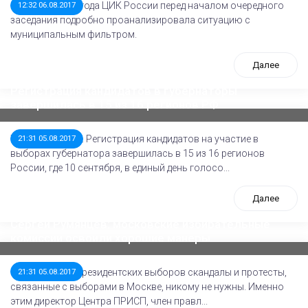
2 августа 2017 года ЦИК России перед началом очередного
12:32 06.08.2017
заседания подробно проанализировала ситуацию с
муниципальным фильтром.
Далее
Регистрация кандидатов в губернаторы
завершилась в 15 из 16 регионов РФ
ТАСС, 5 августа. Регистрация кандидатов на участие в
21:31 05.08.2017
выборах губернатора завершилась в 15 из 16 регионов
России, где 10 сентября, в единый день голосо...
Далее
Сергей Румянцев: московские избирательные
комиссии освоили хорошие манеры
За полгода до президентских выборов скандалы и протесты,
21:31 05.08.2017
связанные с выборами в Москве, никому не нужны. Именно
этим директор Центра ПРИСП, член правл...