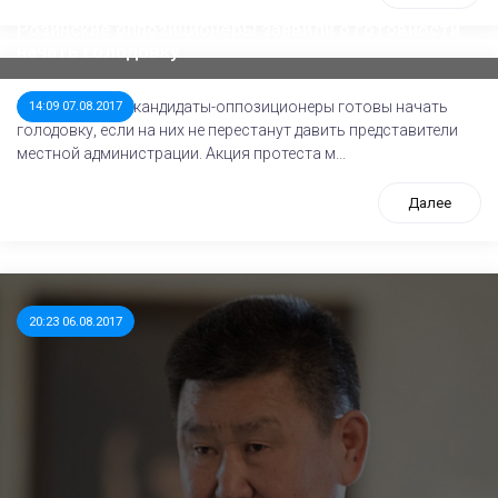
Розинские оппозиционеры заявили о готовности
начать голодовку
В поселке Роза кандидаты-оппозиционеры готовы начать
14:09 07.08.2017
голодовку, если на них не перестанут давить представители
местной администрации. Акция протеста м...
Далее
20:23 06.08.2017