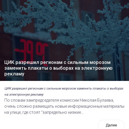
ЦИК разрешил регионам с сильным морозом
заменить плакаты о выборах на электронную
рекламу
ЦИК разрешил регионам с сильным морозом заменить плакаты о выборах
на электронную рекламу
По словам зампредседателя комиссии Николая Булаева,
очень сложно размещать новые информационные материалы
на улице, где стоят "запредельно низкие...
Далее