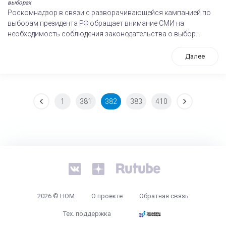
выборах
Роскомнадзор в связи с разворачивающейся кампанией по
выборам президента РФ обращает внимание СМИ на
необходимость соблюдения законодательства о выбор...
Далее
1
381
382
383
410
tps://www.high-endrolex.com/26
2026 © НОМ
О проекте
Обратная связь
Тех. поддержка