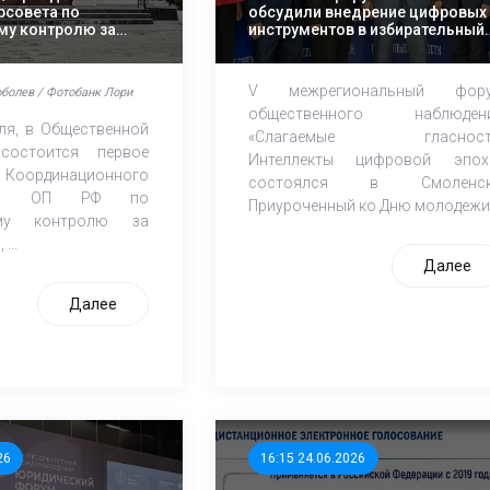
рсовета по
обсудили внедрение цифровых
му контролю за
инструментов в избирательный
м
процесс
V межрегиональный фор
оболев / Фотобанк Лори
общественного наблюден
юля, в Общественной
«Слагаемые гласност
состоится первое
Интеллекты цифровой эпох
Координационного
состоялся в Смоленск
при ОП РФ по
Приуроченный ко Дню молодежи.
ому контролю за
...
Далее
Далее
26
16:15 24.06.2026