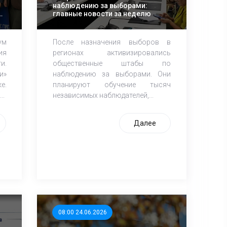
наблюдению за выборами:
главные новости за неделю
ум
После назначения выборов в
ия
регионах активизировались
и.
общественные штабы по
и»
наблюдению за выборами. Они
е.
планируют обучение тысяч
..
независимых наблюдателей,...
Далее
08:00 24.06.2026