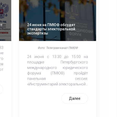
ет
24 июня на ПМЮФ обсудят
стандарты электоральной
экспертизы
33
Фото: Телеграм-канал ПМЮФ
ие
24 июня с 13:30 до 15:00 на
го
площадке Петербургского
ов
международного юридического
ют
форума (ПМЮФ) пройдёт
панельная сессия:
«Инструментарий электоральной...
Далее