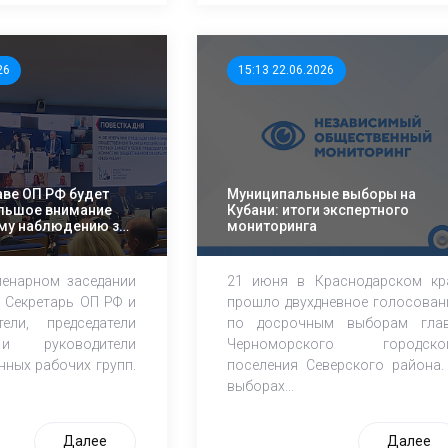
26
15:13 22.06.2026
аве ОП РФ будет
Муниципальные выборы на
льшое внимание
Кубани: итоги экспертного
му наблюдению за
мониторинга
енарном заседании
21 июня в Краснодарском кр
 Секретарь ОП РФ и
прошло двухдневное голосован
ели, председатели
по досрочным выборам гла
и руководители
Черноморского городско
ных рабочих групп.
поселения Северского района.
выборах...
Далее
Далее