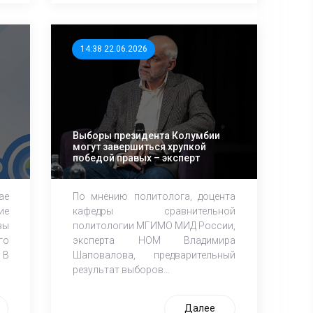
14:38 22.06.2026
Выборы президента Колумбии
могут завершиться хрупкой
победой правых – эксперт
ае
По мнению политолога, доцента
ие
кафедры сравнительной
вы
политологии МГИМО МИД России,
го
эксперта НОМ Владимира
 В
Шаповалова, предварительный
результат выборов...
Далее