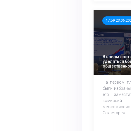
17:59 23.06.20
В новом сост
уделяться бо
общественно
выборами
На первом пл
были избраны
его заместит
комиссий 
межкомиссион
Секретарем...