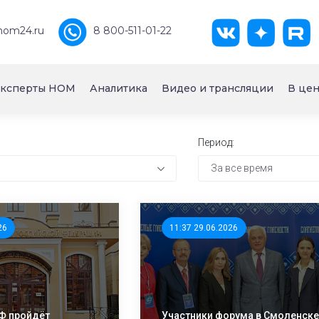
nom24.ru
8 800-511-01-22
ксперты НОМ
Аналитика
Видео и трансляции
В цен
Период:
За все время
26
11:37 29.06.2026
РФ пройдёт
Участники форума в Смоленск