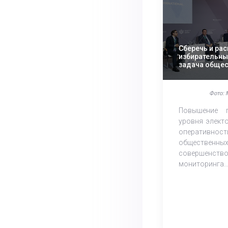
Сберечь и ра
избирательны
задача общес
государствен
Фото: 
Повышение п
уровня элект
оперативнос
общественн
совершенст
мониторинга..