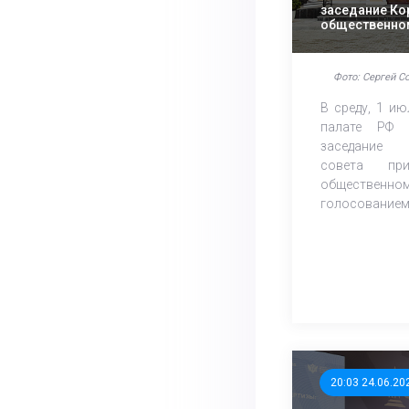
заседание Ко
общественно
голосование
Фото: Сергей С
В среду, 1 и
палате РФ 
заседание 
совета 
общественн
голосованием, 
20:03 24.06.20