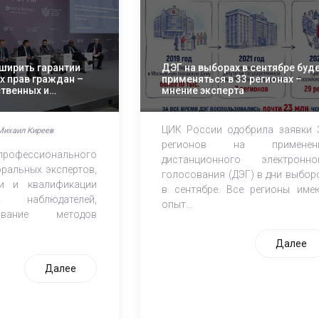
сширить гарантии
ДЭГ на выборах в сентябре буд
х прав граждан –
применяться в 33 регионах –
твенных и
мнение эксперта
ных институтов
ЦИК России одобрила заявки 
Михаил Киреев
регионов на применен
рофессионального
дистанционного электронно
оральных экспертов,
голосования (ДЭГ) в дни выбор
ти и квалификации
в сентябре. Все регионы име
ых наблюдателей,
опыт...
вование методов
.
Далее
Далее