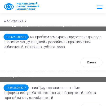
НЕЗАВИСИМЫЙ
ОБЩЕСТВЕННЫЙ
МОНИТОРИНГ
Фонд исследования проблем демократии. Доклад:
"Явка избирателей на выборах губернаторов:
Фильтрация
международная и российская практика"
Фонд исследования проблем демократии представил доклад с
15:05 25.08.2017
анализом международной и российской практики явки
избирателей на выборах губернаторов.
...
Далее
Общественная палата и Избирательная комиссия
Рязанской области подписали Соглашение о
сотрудничестве
В рамках Соглашения будут организованы обмен
14:58 25.08.2017
информацией, учеба общественных наблюдателей, работа
горячей линии для избирателей