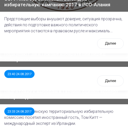
избирательную кампанию 2017 в РСО-Алания
Предстоящие выборы внушают доверие, ситуация прозрачна,
действия по подготовке важного политического
мероприятия остаются в правовом русле и максималь...
Далее
Подкупают ли в Пскове избирателей перед
выборами?
23:40 24.08.2017
Далее
Подготовку к выборам в Гатчине оценил эксперт
из Ирландии
22 августа гатчинскую территориальную избирательную
23:33 24.08.2017
комиссию посетил иностранный гость, Том Китт —
международный эксперт из Ирландии.