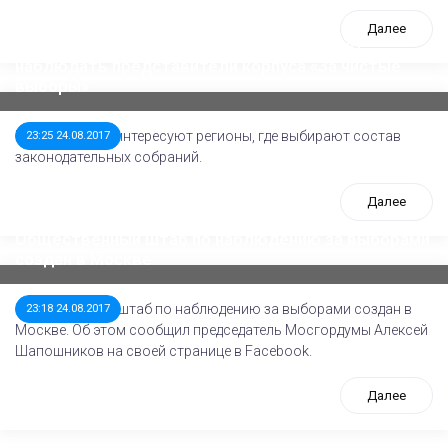
Далее
За выборами в Удмуртии, возможно, будут
наблюдать представители корпуса «За чистые
выборы»
Наблюдателей интересуют регионы, где выбирают состав
23:25 24.08.2017
законодательных собраний.
Далее
Общественный штаб по наблюдению за выборами
создан в Москве
Общественный штаб по наблюдению за выборами создан в
23:18 24.08.2017
Москве. Об этом сообщил председатель Мосгордумы Алексей
Шапошников на своей странице в Facebook.
Далее