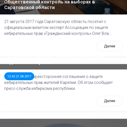
Общественный контроль на выборах в
Саратовской области
21 августа 2017 года Саратовскую область посетил с
официальным визитом эксперт Ассоциации по защите
избирательных прав «Гражданский контроль» Олег Вла...
Далее
Соглашение о защите избирательных прав
подписано в Карелии
Подписано четырехстороннее соглашение о защите
12:42 21.08.2017
избирательных прав жителей Карелии. Об этом сообщает
пресс-служба избиркома республики.
Далее