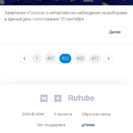
Заявление «Голоса» о непартийном наблюдении за выборами
в единый день голосования 10 сентября.
Далее
1
401
402
403
411
tps://www.high-endrolex.com/26
2026 © НОМ
О проекте
Обратная связь
Тех. поддержка