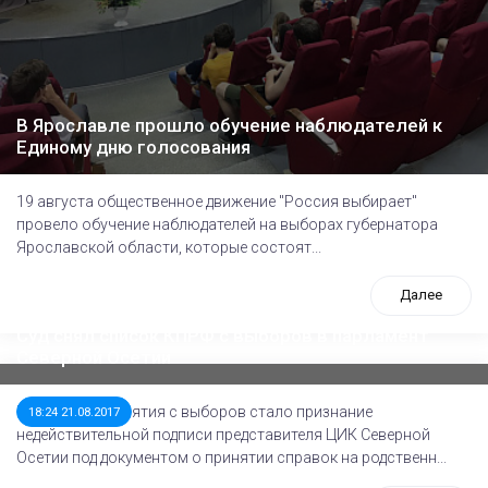
В Ярославле прошло обучение наблюдателей к
Единому дню голосования
19 августа общественное движение "Россия выбирает"
провело обучение наблюдателей на выборах губернатора
Ярославской области, которые состоят...
Далее
Суд снял список КПРФ с выборов в парламент
Северной Осетии
Поводом для снятия с выборов стало признание
18:24 21.08.2017
недействительной подписи представителя ЦИК Северной
Осетии под документом о принятии справок на родственн...