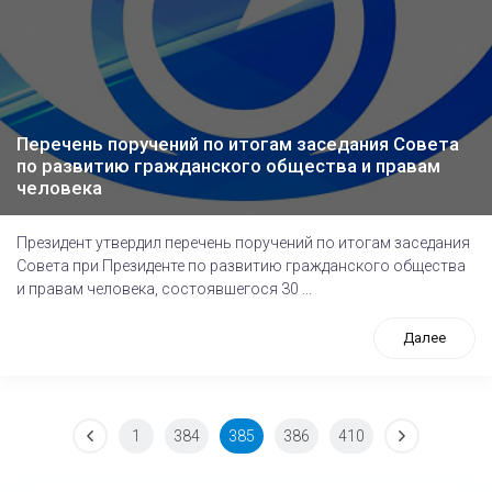
Перечень поручений по итогам заседания Совета
по развитию гражданского общества и правам
человека
Президент утвердил перечень поручений по итогам заседания
Совета при Президенте по развитию гражданского общества
и правам человека, состоявшегося 30 ...
Далее
1
384
385
386
410
tps://www.high-endrolex.com/26