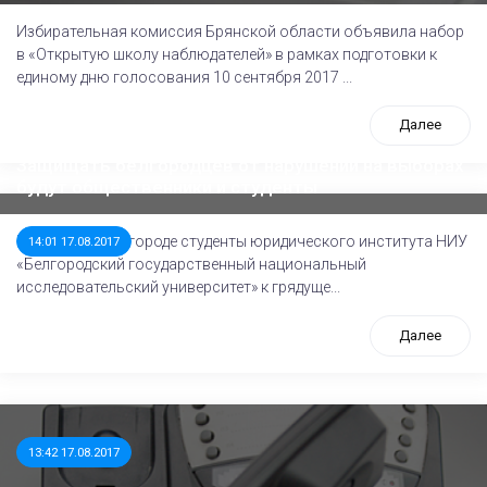
Избирательная комиссия Брянской области объявила набор
в «Открытую школу наблюдателей» в рамках подготовки к
единому дню голосования 10 сентября 2017 ...
Далее
Защищать белгородцев от нарушений на выборах
будут общественники и студенты
REGNUM: В Белгороде студенты юридического института НИУ
14:01 17.08.2017
«Белгородский государственный национальный
исследовательский университет» к грядуще...
Далее
13:42 17.08.2017