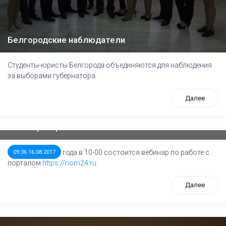
Белгородские наблюдатели
Студенты-юристы Белгорода объединяются для наблюдения
за выборами губернатора.
Далее
Вебинар по работе с системой
17 августа 2017 года в 10-00 состоится вебинар по работе с
09:36 16.08.2017
порталом
https://nom24.ru
.
Далее