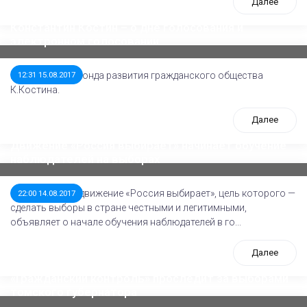
Далее
Константин Костин – о дне голосования и
электронном голосовании
Мнение Главы Фонда развития гражданского общества
12:31 15.08.2017
К.Костина.
Далее
Движение «Россия выбирает» начинает обучение
наблюдателей на выборах
Общественное движение «Россия выбирает», цель которого —
22:00 14.08.2017
сделать выборы в стране честными и легитимными,
объявляет о начале обучения наблюдателей в го...
Далее
«Гражданский контроль» проследит за выборами
томского губернатора