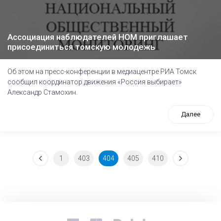
Ассоциация наблюдателей НОМ приглашает
присоединиться томскую молодежь
Об этом на пресс-конференции в медиацентре РИА Томск
сообщил координатор движения «Россия выбирает»
Александр Стамохин.
Далее
1
403
404
405
410
tps://www.high-endrolex.com/26