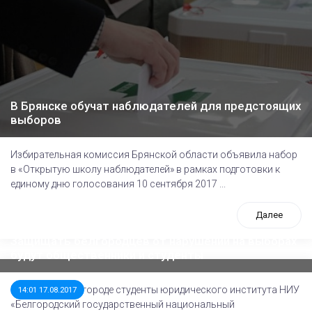
В Брянске обучат наблюдателей для предстоящих
выборов
Избирательная комиссия Брянской области объявила набор
в «Открытую школу наблюдателей» в рамках подготовки к
единому дню голосования 10 сентября 2017 ...
Далее
Защищать белгородцев от нарушений на выборах
будут общественники и студенты
REGNUM: В Белгороде студенты юридического института НИУ
14:01 17.08.2017
«Белгородский государственный национальный