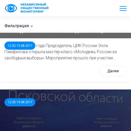
НЕЗАВИСИМЫЙ
ОБЩЕСТВЕННЫЙ
МОНИТОРИНГ
Председатель ЦИК России открыла мастер-класс
Фильтрация
«Молодежь России - за свободные выборы»
18 августа 2017 года Председатель ЦИК России Элла
12:32 19.08.2017
Памфилова открыла мастер-класс «Молодежь России за
свободные выборы». Мероприятие прошло при участии...
Далее
12:20 19.08.2017