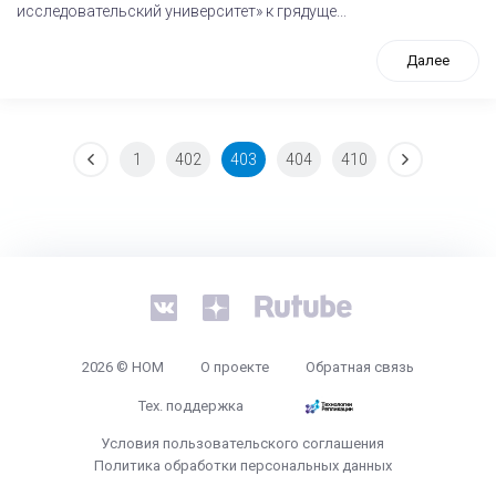
исследовательский университет» к грядуще...
Далее
1
402
403
404
410
tps://www.high-endrolex.com/26
2026 © НОМ
О проекте
Обратная связь
Тех. поддержка
Условия пользовательского соглашения
Политика обработки персональных данных