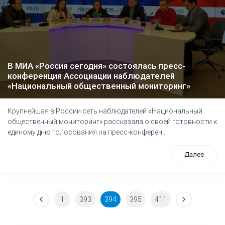
В МИА «Россия сегодня» состоялась пресс-
конференция Ассоциации наблюдателей
«Национальный общественный мониторинг»
Крупнейшая в России сеть наблюдателей «Национальный
общественный мониторинг» рассказала о своей готовности к
единому дню голосования на пресс-конферен...
Далее
1
393
394
395
411
tps://www.high-endrolex.com/26