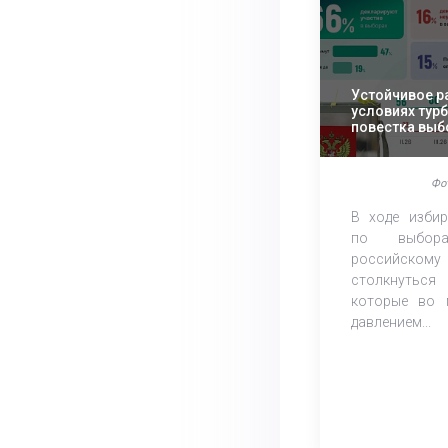
Устойчивое р
условиях тур
повестка выб
эксперты ЭИ
Фо
В ходе избир
по выбор
российскому 
столкнуться
которые во 
давлением...