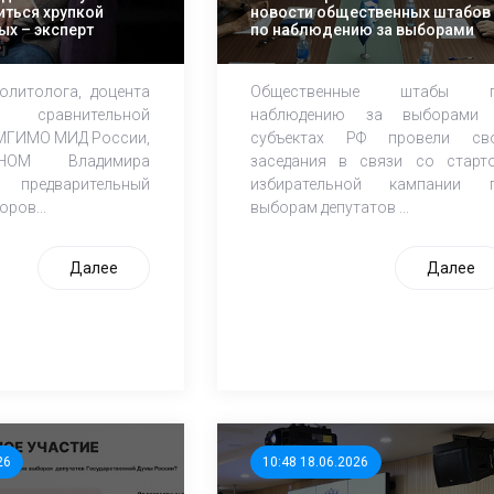
иться хрупкой
новости общественных штабов
ых – эксперт
по наблюдению за выборами
литолога, доцента
Общественные штабы 
сравнительной
наблюдению за выборами
МГИМО МИД России,
субъектах РФ провели св
НОМ Владимира
заседания в связи со старт
 предварительный
избирательной кампании 
оров...
выборам депутатов ...
Далее
Далее
26
10:48 18.06.2026