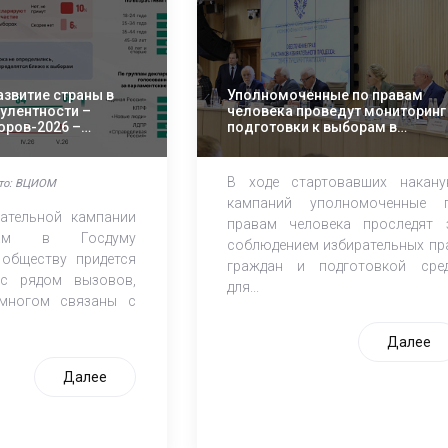
азвитие страны в
Уполномоченные по правам
булентности –
человека проведут мониторинг
оров-2026 –
подготовки к выборам в
СИ
сентябре
В ходе стартовавших накану
то: ВЦИОМ
кампаний уполномоченные 
ательной кампании
правам человека проследят 
ам в Госдуму
соблюдением избирательных пр
обществу придется
граждан и подготовкой сре
 с рядом вызовов,
для...
многом связаны с
Далее
Далее