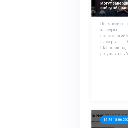
могут заверш
победой прав
По мнению по
кафедры 
политологии 
эксперта 
Шаповалова,
результат выб
15:26 18.06.20