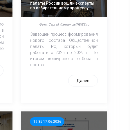
палаты России вошли эксперты
по избирательному процессу
по
Фото: Сергей Лантюхов/NEWS.ru
 в
Завершен процесс формирования
ои
нового состава Общественной
ом
палаты РФ, который будет
по
работать с 2026 по 2029 гг. По
итогам конкурсного отбора в
состав...
Далее
19:35 17.06.2026