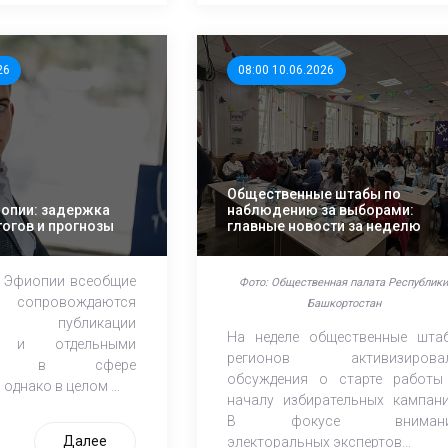
26
08:00 10.06.2026
Общественные штабы по
опии: задержка
наблюдению за выборами:
тогов и прогнозы
главные новости за неделю
 Эфиопии всеобщие
Фото: Общественная палата Республик
опровождаются
Башкортостан
й публикации
На неделе общественные шта
в и отдельными
регионов активизирова
тами в сфере
обсуждения о старте работы
однако в целом ...
началу избирательных кампани
В фокусе внимани
Далее
электоральных экспертов...