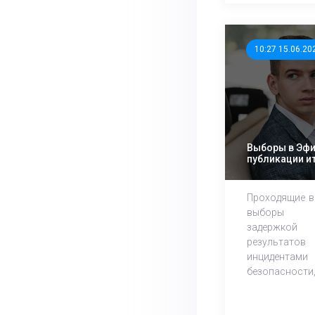
10:27 15.06.20
Выборы в Эфи
публикации и
Проходящие в
выборы с
задержко
результато
инциден
безопасности, 