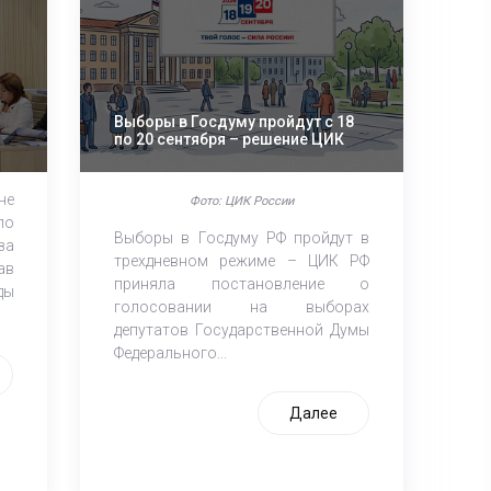
Выборы в Госдуму пройдут с 18
по 20 сентября – решение ЦИК
не
Фото: ЦИК России
по
Выборы в Госдуму РФ пройдут в
за
трехдневном режиме – ЦИК РФ
ав
приняла постановление о
ды
голосовании на выборах
депутатов Государственной Думы
Федерального...
Далее