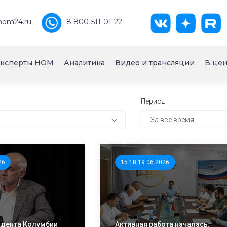
nom24.ru
8 800-511-01-22
ксперты НОМ
Аналитика
Видео и трансляции
В цен
Период:
За все время
26
15:18 19.06.2026
идента Колумбии
Активная работа началась: