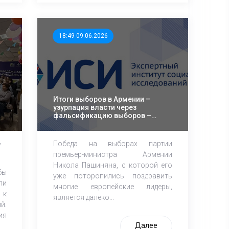
18:49 09.06.2026
Итоги выборов в Армении –
узурпация власти через
фальсификацию выборов –
эксперты ЭИСИ
Победа на выборах партии
и
премьер-министра Армении
Никола Пашиняна, с которой его
бы
уже поторопились поздравить
ли
многие европейские лидеры,
 к
является далеко...
й.
я
Далее