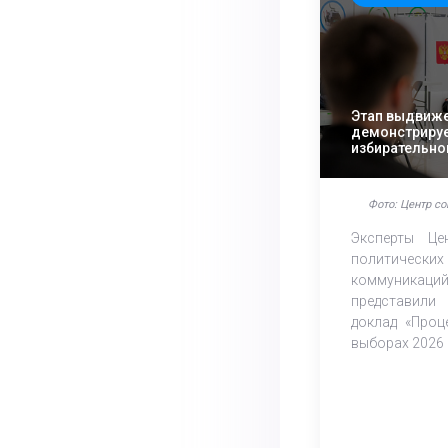
Этап выдвиж
демонстрируе
избирательно
эксперты ЦО
проанализиро
выборов
Фото: Центр с
Эксперты Це
политичес
коммуник
представил
доклад «Проц
выборах 2026 –