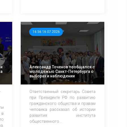
16:56 16.07.2026
 и
Александр Точенов пообщался с
ца
молодёжью Санкт-Петербурга о
выборах и наблюдении
Ответственный секретарь Совета
х
при Президенте РФ по развитию
гражданского общества и правам
ли
человека рассказал об истории
 в
развития института
по
общественного...
а.