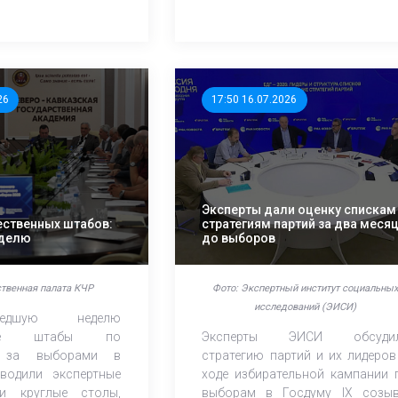
26
17:50 16.07.2026
Эксперты дали оценку спискам
ственных штабов:
стратегиям партий за два меся
еделю
до выборов
твенная палата КЧР
Фото: Экспертный институт социальны
исследований (ЭИСИ)
едшую неделю
нные штабы по
Эксперты ЭИСИ обсуди
 за выборами в
стратегию партий и их лидеров
водили экспертные
ходе избирательной кампании 
и круглые столы,
выборам в Госдуму IХ созыв