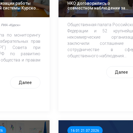
низации работы
НКО договорились о
й системы Курской
совместном наблюдении за
осенними выборами
Общественная палата Российск
 РИА «Курск»
Федерации и 52 крупнейш
па по мониторингу
некоммерческие организац
збирательных прав
заключили соглашение
РГ) Совета при
сотрудничестве в сфе
 РФ по развитию
общественного наблюдения...
 общества и правам
Далее
Далее
26
16:01 21.07.2026