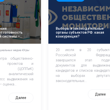
ения
Выборы в законодательные
т готовность
органы субъектов РФ: какая
й системы –
конкуренция?
ППиК
вали старт
20 июля в 20 субъект
оциальных медиа Югры
Российской Федерац
нтра общественно-
завершился этап пода
ких проектов и
документов для выдвижен
аций (ЦОППиК)
кандидатов и списков кандидат
и аналитический
на выборах депутат
есс выдвижения на
законодательных...
 оценка...
Далее
Далее