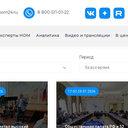
nom24.ru
8 800-511-01-22
ксперты НОМ
Аналитика
Видео и трансляции
В цен
Период:
За все время
26
17:02 29.07.2026
метил высокий
Общественная палата РФ и 52