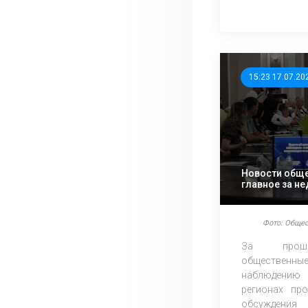
15:23 17.07.20
Новости обще
главное за н
Фото: Общес
За прош
обществе
наблюдению
регионах про
обсуждения 