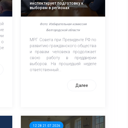
инспектирует подготовку к
выборам в регионах
ой
Фото: Избирательная комиссия
ие
Белгородской области
ии
МРГ Совета при Президенте РФ по
 о
развитию гражданского общества
ре
и правам человека продолжает
свою работу в преддверии
выборов. На прошедшей неделе
ответственный...
Далее
12:28 21.07.2026