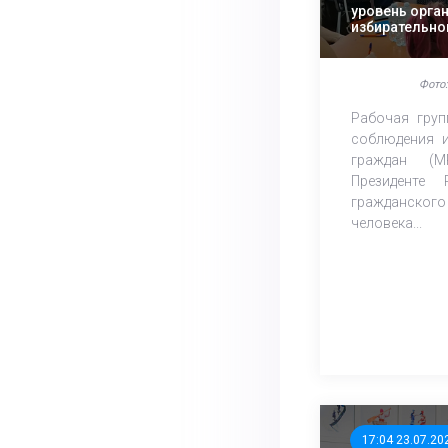
уровень орга
избирательно
области
Фото:
Рабочая груп
соблюдения и
граждан (М
Президенте
гражданского
человека...
17:04 23.07.20