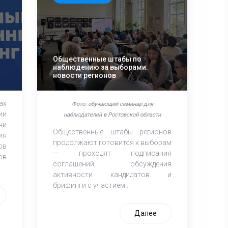
Общественные штабы по
наблюдению за выборами:
новости регионов
ах
Фото: обучающий семинар для
ии
наблюдателей в Ростовской области
чи
Общественные штабы регионов
ия
продолжают готовится к выборам
ов
— проходят подписания
ов
соглашений, обсуждения
активности кандидатов и
брифинги с участием...
Далее