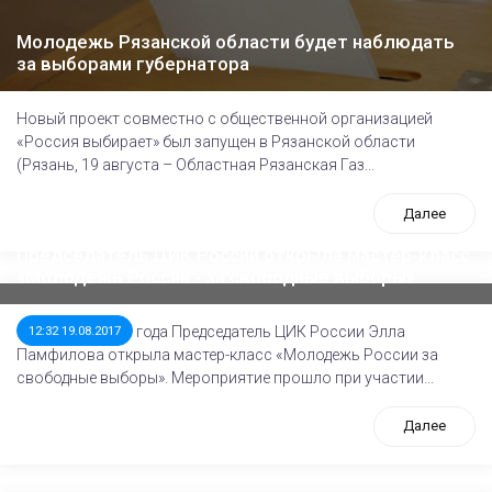
Молодежь Рязанской области будет наблюдать
за выборами губернатора
Новый проект совместно с общественной организацией
«Россия выбирает» был запущен в Рязанской области
(Рязань, 19 августа – Областная Рязанская Газ...
Далее
Председатель ЦИК России открыла мастер-класс
«Молодежь России - за свободные выборы»
18 августа 2017 года Председатель ЦИК России Элла
12:32 19.08.2017
Памфилова открыла мастер-класс «Молодежь России за
свободные выборы». Мероприятие прошло при участии...
Далее