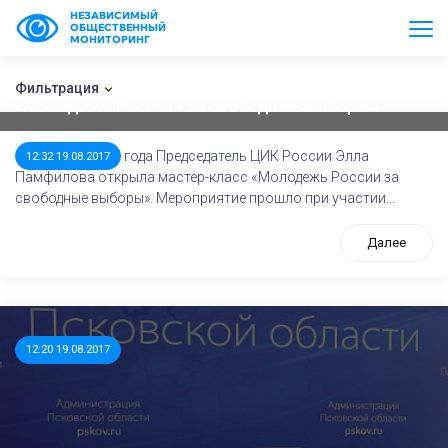
НЕЗАВИСИМЫЙ
ОБЩЕСТВЕННЫЙ
МОНИТОРИНГ
Председатель ЦИК России открыла мастер-класс
Фильтрация
«Молодежь России - за свободные выборы»
18 августа 2017 года Председатель ЦИК России Элла
12:32 19.08.2017
Памфилова открыла мастер-класс «Молодежь России за
свободные выборы». Мероприятие прошло при участии...
Далее
12:20 19.08.2017