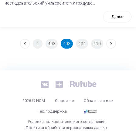
исследовательский университет» к грядуще...
Далее
1
402
403
404
410
tps://www.high-endrolex.com/26
2026 © НОМ
О проекте
Обратная связь
Тех. поддержка
Условия пользовательского соглашения
Политика обработки персональных данных