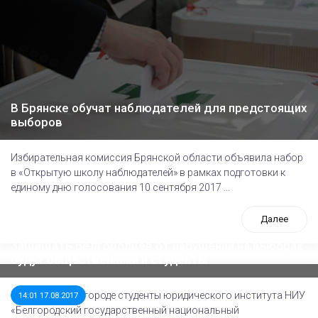
В Брянске обучат наблюдателей для предстоящих
выборов
Избирательная комиссия Брянской области объявила набор
в «Открытую школу наблюдателей» в рамках подготовки к
единому дню голосования 10 сентября 2017 ...
Далее
Защищать белгородцев от нарушений на выборах
будут общественники и студенты
REGNUM: В Белгороде студенты юридического института НИУ
14:01 17.08.2017
«Белгородский государственный национальный