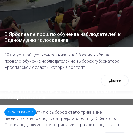
В Ярославле прошло обучение наблюдателей к
Единому дню голосования
19 августа общественное движение "Россия выбирает"
провело обучение наблюдателей на выборах губернатора
Ярославской области, которые состоят...
Далее
Суд снял список КПРФ с выборов в парламент
Северной Осетии
Поводом для снятия с выборов стало признание
18:24 21.08.2017
недействительной подписи представителя ЦИК Северной
Осетии под документом о принятии справок на родственн...