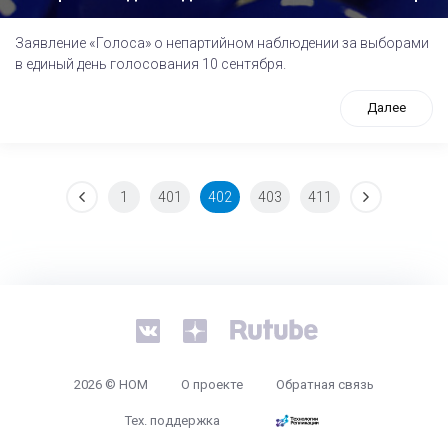
Заявление «Голоса» о непартийном наблюдении за выборами
в единый день голосования 10 сентября.
Далее
1
401
402
403
411
tps://www.high-endrolex.com/26
2026 © НОМ
О проекте
Обратная связь
Тех. поддержка