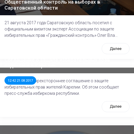
Общественный контроль на выборах в
Саратовской области
21 августа 2017 года Саратовскую область посетил с
официальным визитом эксперт Ассоциации по защите
избирательных прав «Гражданский контроль» Олег Вла...
Далее
Соглашение о защите избирательных прав
подписано в Карелии
Подписано четырехстороннее соглашение о защите
12:42 21.08.2017
избирательных прав жителей Карелии. Об этом сообщает
пресс-служба избиркома республики.
Далее