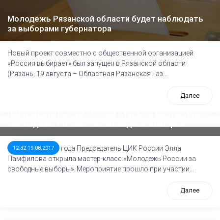
Молодежь Рязанской области будет наблюдать
за выборами губернатора
Новый проект совместно с общественной организацией
«Россия выбирает» был запущен в Рязанской области
(Рязань, 19 августа – Областная Рязанская Газ...
Далее
Председатель ЦИК России открыла мастер-класс
«Молодежь России - за свободные выборы»
18 августа 2017 года Председатель ЦИК России Элла
12:32 19.08.2017
Памфилова открыла мастер-класс «Молодежь России за
свободные выборы». Мероприятие прошло при участии...
Далее