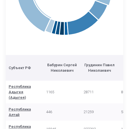
Жи
Бабурин Сергей
Грудинин Павел
Субъект РФ
Николаевич
Николаевич
В
Республика
Адыгея
1165
28711
8923
(Адыгея)
Республика
446
21259
5376
Алтай
Республика