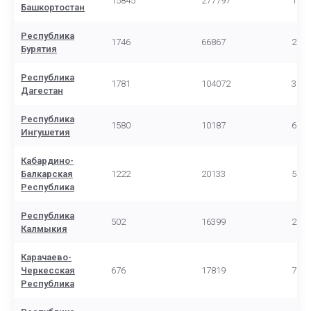
15845
277797
1156
Башкортостан
Республика
1746
66867
2908
Бурятия
Республика
1781
104072
3830
Дагестан
Республика
1580
10187
6570
Ингушетия
Кабардино-
Балкарская
1222
20133
5006
Республика
Республика
502
16399
2734
Калмыкия
Карачаево-
Черкесская
676
17819
7075
Республика