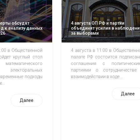
перты обсудят
4 августа ОП РФ и партии
д к анализу данных
объединят усилия в наблюдени
026
за выборами
1:00 в Общественной
4 августа в 11:00 в Общественн
ойдет круглый стол
палате РФ состоится подписан
атематического
соглашения с политически
электоральных
партиями о сотрудничестве
овременные подходы
взаимодействии в ходе ...
...
Далее
Далее