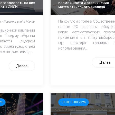
роголосовать на них
возможности и ограничения
перты ЭИСИ
математического анализа
избирательных кампаний
На круглом столе в Общественн
 - Повестка дня" в Максе
палате РФ эксперты обсудил
итационной кампании
какие математические подхо
в Госдуму «Единая
применимы к анализу выборов
ляется лидером
где проходят границы 
о своей идеологией
использования....
го патриотизма, ...
Далее
Далее
26
13:08 03.08.2026