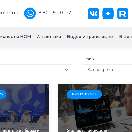
nom24.ru
8 800-511-01-22
ксперты НОМ
Аналитика
Видео и трансляции
В цен
Период:
За все время
26
18:43 05.08.2026
ность о выборах и
Эксперты обсудили