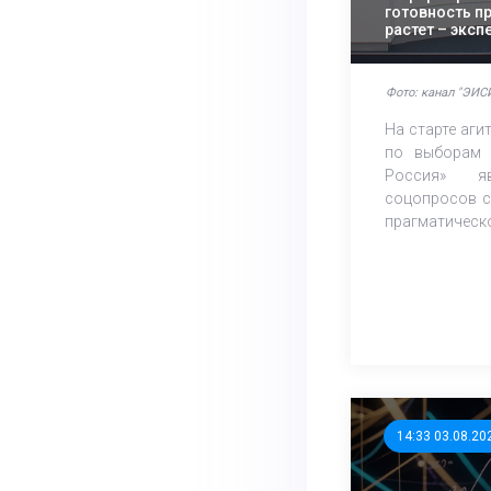
готовность п
растет – экс
Фото: канал "ЭИСИ
На старте аг
по выборам 
Россия» яв
соцопросов с
прагматическо
14:33 03.08.20