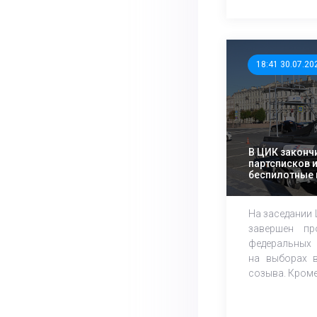
18:41 30.07.20
В ЦИК законч
партсписков 
беспилотные 
технологии
На заседании
завершен пр
федеральных 
на выборах в
созыва. Кроме 