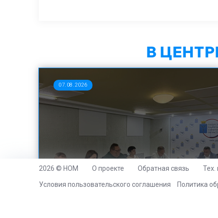
В ЦЕНТ
07.08.2026
2026 © НОМ
О проекте
Обратная связь
Тех.
Обзор деятельности
общественных штабов – главное
Условия пользовательского соглашения
Политика об
за неделю