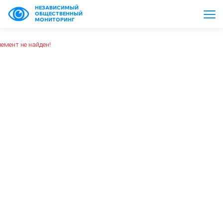
НЕЗАВИСИМЫЙ
ОБЩЕСТВЕННЫЙ
МОНИТОРИНГ
емент не найден!
https://www.high-endrolex.com/26