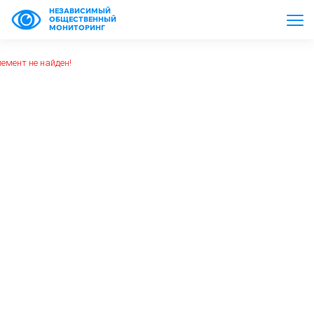
НЕЗАВИСИМЫЙ
ОБЩЕСТВЕННЫЙ
МОНИТОРИНГ
емент не найден!
https://www.high-endrolex.com/26