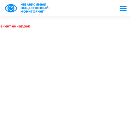
НЕЗАВИСИМЫЙ
ОБЩЕСТВЕННЫЙ
МОНИТОРИНГ
емент не найден!
https://www.high-endrolex.com/26