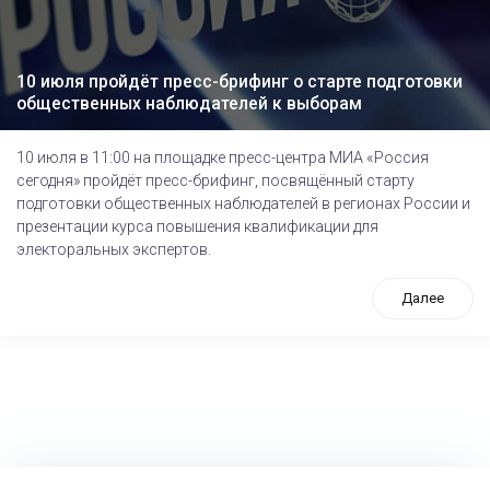
10 июля пройдёт пресс-брифинг о старте подготовки
общественных наблюдателей к выборам
10 июля в 11:00 на площадке пресс-центра МИА «Россия
сегодня» пройдёт пресс-брифинг, посвящённый cтарту
подготовки общественных наблюдателей в регионах России и
презентации курса повышения квалификации для
электоральных экспертов.
Далее
tps://www.high-endrolex.com/26