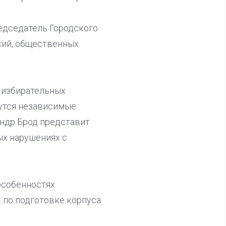
редседатель Городского
сий, общественных
 избирательных
нутся независимые
ндр Брод представит
х нарушениях с
особенностях
 по подготовке корпуса