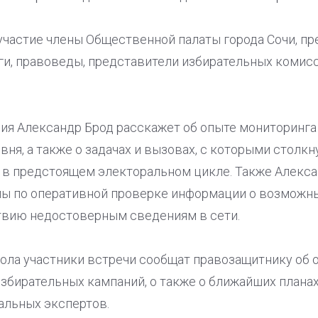
участие члены Общественной палаты города Сочи, п
оги, правоведы, представители избирательных комис
ния Александр Брод расскажет об опыте мониторинга
вня, а также о задачах и вызовах, с которыми столк
 в предстоящем электоральном цикле. Также Алекса
ы по оперативной проверке информации о возможны
твию недостоверным сведениям в сети.
тола участники встречи сообщат правозащитнику об 
збирательных кампаний, о также о ближайших планах
альных экспертов.