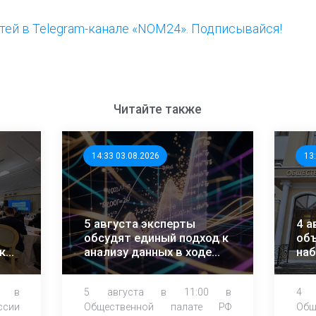
ей в Telegram-канале «NOM24». Подписывайся!
Читайте также
14:33 03.08.2026
13
5 августа эксперты
4 а
обсудят единый подход к
объ
ки
анализу данных в ходе
на
ЕДГ-2026
0 в
5 августа в 11:00 в
4 
ссии
Общественной палате РФ
Об