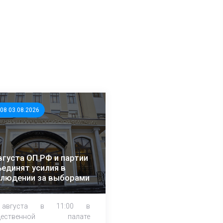
:08 03.08.2026
вгуста ОП РФ и партии
единят усилия в
блюдении за выборами
августа в 11:00 в
щественной палате