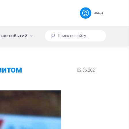
вход
тре событий
зитом
02.06.2021