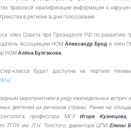
стях правовой квалификации информации о нарушен
ранства в регионе в дни голосования.
са: член Совета при Президенте РФ по развитию 
седатель Ассоциации НОМ
Александр Брод
и член 
тор НОМ
Алёна Булгакова.
стер-класса будет доступна на портале Незав
4.ru/
.
ередным мероприятием в ряду еженедельных встреч э
ных деятелей из регионов страны. Ранее на площ
олитолога, профессора МГУ
Игоря Кузнецова,
п
те ТГПУ им. Л.Н. Толстого, директора ЦПИ
Елены Б