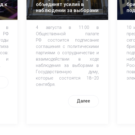
д к
объединят усилия в
бри
наблюдении за выборами
по
об
на
0 в
4 августа в 11:00 в
10 
 РФ
Общественной палате
пре
тоды
РФ состоится подписание
сег
лиза
соглашения с политическими
бри
сов:
партиями о сотрудничестве и
под
ы и
взаимодействии в ходе
наб
.
наблюдения за выборами в
Рос
Государственную думу,
пов
которые состоятся 18–20
эле
сентября.
Далее