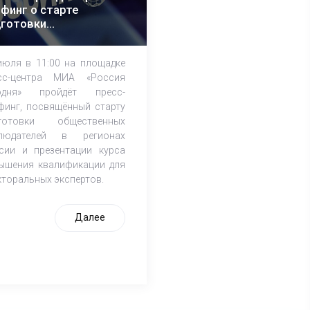
финг о старте
дготовки
щественных
блюдателей к выборам
июля в 11:00 на площадке
сс-центра МИА «Россия
одня» пройдёт пресс-
финг, посвящённый cтарту
готовки общественных
людателей в регионах
сии и презентации курса
ышения квалификации для
кторальных экспертов.
Далее