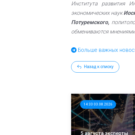
Института развития И
экономических наук
Иос
Потуремского,
политол
обмениваются мнениями 
Больше важных новост
Назад к списку
14:33 03.08.2026
5 августа эксперты