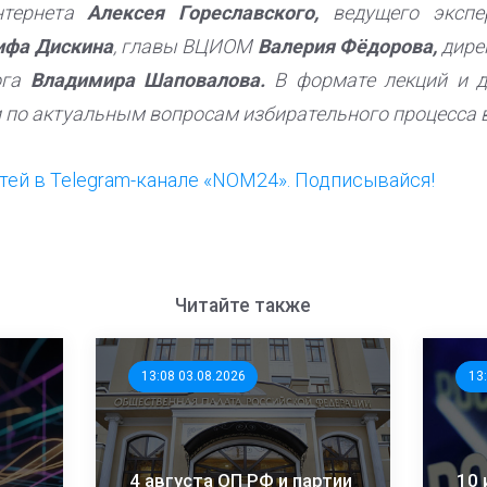
нтернета
Алексея Гореславского,
ведущего экспе
ифа Дискина
, главы ВЦИОМ
Валерия Фёдорова,
дире
ога
Владимира Шаповалова.
В формате лекций и д
по актуальным вопросам избирательного процесса в
ей в Telegram-канале «NOM24». Подписывайся!
Читайте также
13:08 03.08.2026
13
4 августа ОП РФ и партии
10 