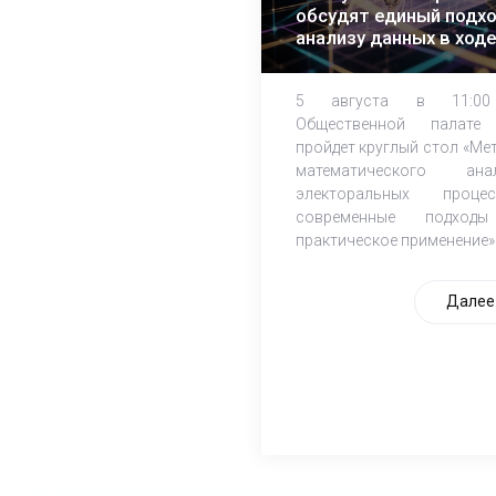
обсудят единый подхо
анализу данных в ходе
ЕДГ-2026
5 августа в 11:0
Общественной палате
пройдет круглый стол «Ме
математического ана
электоральных процес
современные подход
практическое применение»
Далее