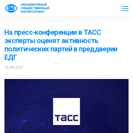
НЕЗАВИСИМЫЙ
ОБЩЕСТВЕННЫЙ
МОНИТОРИНГ
На пресс-конференции в ТАСС
эксперты оценят активность
политических партий в преддверии
ЕДГ
06.08.2020