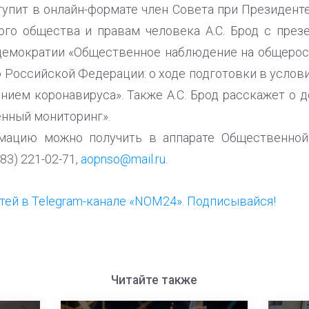
упит в онлайн-формате член Совета при Президен
ого общества и правам человека А.С. Брод с през
демократии «Общественное наблюдение на общерос
 Российской Федерации: о ходе подготовки в услови
нием коронавируса». Также А.С. Брод расскажет о 
нный мониторинг».
мацию можно получить в аппарате Общественной
83) 221-02-71,
aopnso@mail.ru
.
ей в Telegram-канале «NOM24». Подписывайся!
Читайте также