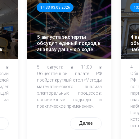
14:33 03.08.2026
13
5 августа эксперты
4 а
обсудят единый подход к
объ
ки
анализу данных в ходе
на
ЕДГ-2026
0 в
5 августа в 11:00 в
4 
ссии
Общественной палате РФ
Об
лей
пройдет круглый стол «Методы
РФ 
йдёт
математического анализа
сог
щий
электоральных процессов:
пар
ю за
современные подходы и
вз
практическое применение».
наб
Го
кот
Далее
сен