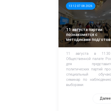
13:12 07.08.2026
11 августа партии
познакомятся с
методиками подготов
независимых
наблюдателей
11 августа в 11:3
Общественной палате Ро
для представите
политических партий про
специальный обучаю
семинар по наблюдени
выборами.
Далее