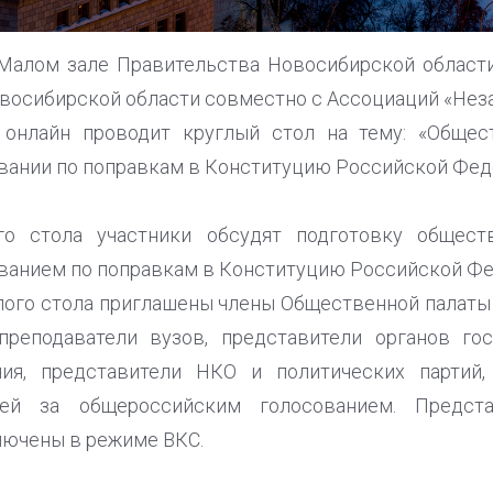
 Малом зале Правительства Новосибирской области
овосибирской области совместно с Ассоциаций «Не
 онлайн проводит круглый стол на тему: «Общес
ании по поправкам в Конституцию Российской Фед
го стола участники обсудят подготовку общест
ванием по поправкам в Конституцию Российской Фе
глого стола приглашены члены Общественной палаты
преподаватели вузов, представители органов го
ния, представители НКО и политических партий
лей за общероссийским голосованием. Предста
лючены в режиме ВКС.