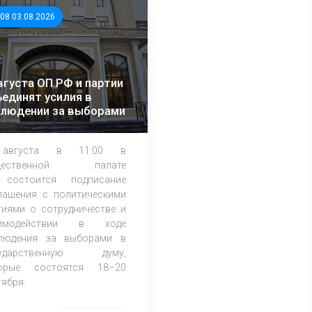
:08 03.08.2026
вгуста ОП РФ и партии
единят усилия в
блюдении за выборами
августа в 11:00 в
щественной палате
состоится подписание
лашения с политическими
тиями о сотрудничестве и
аимодействии в ходе
людения за выборами в
сударственную думу,
орые состоятся 18–20
тября.