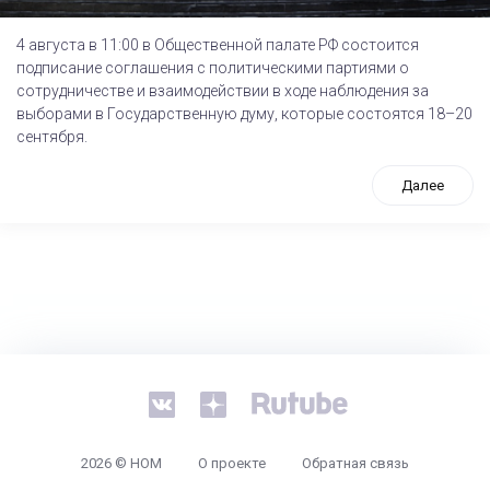
4 августа в 11:00 в Общественной палате РФ состоится
подписание соглашения с политическими партиями о
сотрудничестве и взаимодействии в ходе наблюдения за
выборами в Государственную думу, которые состоятся 18–20
сентября.
Далее
tps://www.high-endrolex.com/26
2026 © НОМ
О проекте
Обратная связь