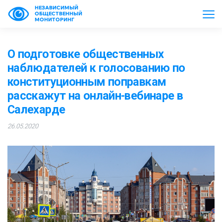
НЕЗАВИСИМЫЙ
ОБЩЕСТВЕННЫЙ
МОНИТОРИНГ
О подготовке общественных
наблюдателей к голосованию по
конституционным поправкам
расскажут на онлайн-вебинаре в
Салехарде
26.05.2020