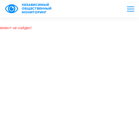
НЕЗАВИСИМЫЙ
ОБЩЕСТВЕННЫЙ
МОНИТОРИНГ
емент не найден!
https://www.high-endrolex.com/26