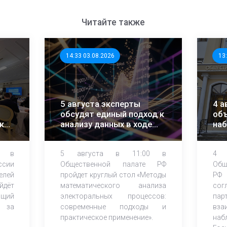
Читайте также
14:33 03.08.2026
13
5 августа эксперты
4 а
обсудят единый подход к
объ
ки
анализу данных в ходе
на
ЕДГ-2026
0 в
5 августа в 11:00 в
4 
ссии
Общественной палате РФ
Об
лей
пройдет круглый стол «Методы
РФ 
йдёт
математического анализа
сог
щий
электоральных процессов:
пар
ю за
современные подходы и
вз
практическое применение».
наб