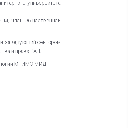
анитарного университета
НОМ, член Общественной
ии, заведующий сектором
тва и права РАН;
тологии МГИМО МИД