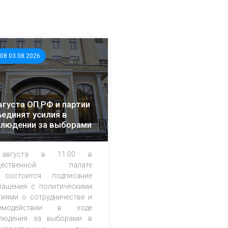
:08 03.08.2026
вгуста ОП РФ и партии
единят усилия в
блюдении за выборами
августа в 11:00 в
щественной палате
состоится подписание
лашения с политическими
тиями о сотрудничестве и
аимодействии в ходе
людения за выборами в