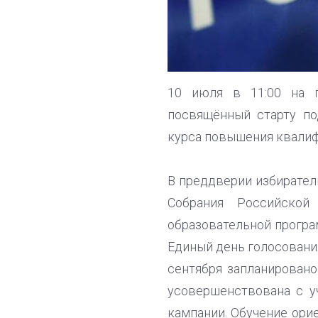
10 июля в 11:00 на п
посвящённый cтарту по
курса повышения квалиф
В преддверии избирате
Собрания Российской
образовательной програ
Единый день голосования
сентября запланирован
усовершенствована с у
кампании. Обучение ори