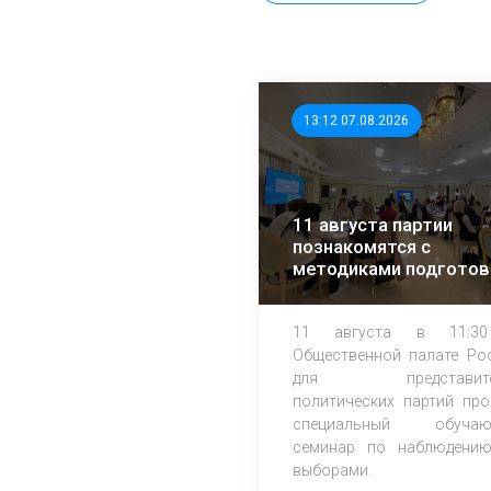
13:12 07.08.2026
11 августа партии
познакомятся с
методиками подготов
независимых
наблюдателей
11 августа в 11:3
Общественной палате Ро
для представите
политических партий про
специальный обучаю
семинар по наблюдени
выборами.