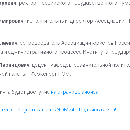
орович
, ректор Российского государственного гум
димирович
, исполнительный директор Ассоциации 
лаевич
, сопредседатель Ассоциации юристов Росс
а и административного процесса Института государс
 Леонидович
, доцент кафедры сравнительной поли
ной палаты РФ, эксперт НОМ.
инга будет доступна
на странице анонса.
ей в Telegram-канале «NOM24». Подписывайся!