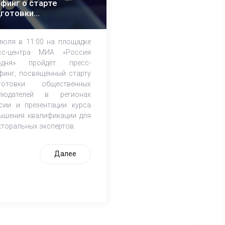
финг о старте
дготовки
щественных
блюдателей к выборам
июля в 11:00 на площадке
сс-центра МИА «Россия
одня» пройдёт пресс-
финг, посвящённый cтарту
готовки общественных
людателей в регионах
сии и презентации курса
ышения квалификации для
кторальных экспертов.
Далее