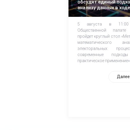
обсудят единый подхо
анализу данных в ходе
ЕДГ-2026
5 августа в 11:0
Общественной палате
пройдет круглый стол «Ме
математического ана
электоральных процес
современные подход
практическое применение»
Далее