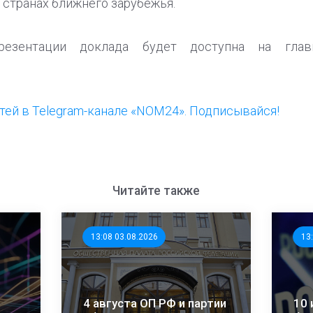
и странах ближнего зарубежья.
резентации доклада будет доступна на глав
ей в Telegram-канале «NOM24». Подписывайся!
Читайте также
13:08 03.08.2026
13
4 августа ОП РФ и партии
10 