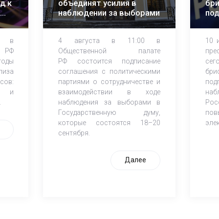
д к
объединят усилия в
бри
наблюдении за выборами
по
об
на
0 в
4 августа в 11:00 в
10 
 РФ
Общественной палате
пре
тоды
РФ состоится подписание
сег
лиза
соглашения с политическими
бри
сов:
партиями о сотрудничестве и
под
ы и
взаимодействии в ходе
наб
.
наблюдения за выборами в
Рос
Государственную думу,
пов
которые состоятся 18–20
эле
сентября.
Далее