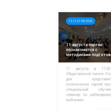
13:12 07.08.2026
11 августа партии
познакомятся с
методиками подготов
независимых
наблюдателей
11 августа в 11:3
Общественной палате Ро
для представите
политических партий про
специальный обучаю
семинар по наблюдени
выборами.