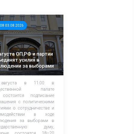
:08 03.08.2026
вгуста ОП РФ и партии
единят усилия в
блюдении за выборами
августа в 11:00 в
щественной палате
состоится подписание
лашения с политическими
тиями о сотрудничестве и
аимодействии в ходе
людения за выборами в
сударственную думу,
орые состоятся 18–20