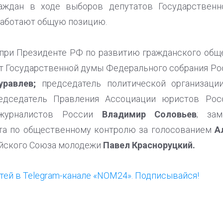
раждан в ходе выборов депутатов Государствен
работают общую позицию.
 при Президенте РФ по развитию гражданского общ
т Государственной думы Федерального собрания Ро
равлев;
председатель политической организации
дседатель Правления Ассоциации юристов Ро
 журналистов России
Владимир Соловьев
; зам
та по общественному контролю за голосованием
А
ийского Союза молодежи
Павел Красноруцкий.
ей в Telegram-канале «NOM24». Подписывайся!