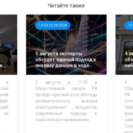
Читайте также
14:33 03.08.2026
13
5 августа эксперты
4 а
обсудят единый подход к
объ
ки
анализу данных в ходе
на
ЕДГ-2026
0 в
5 августа в 11:00 в
4 
ссии
Общественной палате РФ
Об
лей
пройдет круглый стол «Методы
РФ 
йдёт
математического анализа
сог
щий
электоральных процессов:
пар
ю за
современные подходы и
вз
практическое применение».
наб
Го
кот