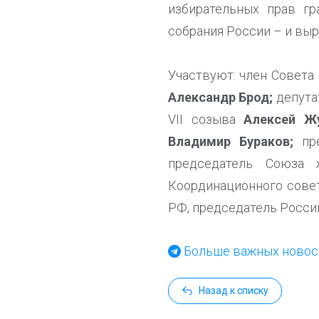
избирательных прав г
собрания России – и вы
Участвуют: член Совета
Александр Брод;
депута
VII созыва
Алексей Жу
Владимир Бураков;
пре
председатель Союза
Координационного сове
РФ, председатель Росс
Больше важных новост
Назад к списку