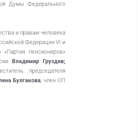
ной Думы Федерального
ества и правам человека
ссийской Федерации VI и
 «Партия пенсионеров»
ссии
Владимир Груздев;
еститель председателя
лена Булгакова
; член ОП