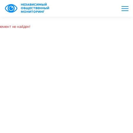
НЕЗАВИСИМЫЙ
ОБЩЕСТВЕННЫЙ
МОНИТОРИНГ
емент не найден!
https://www.high-endrolex.com/26