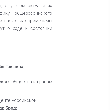
, с учетом актуальных
фику общероссийского
 и насколько применимы
ут о ходе и состоянии
йя Гришина;
ского общества и правам
денте Российской
др Брод;