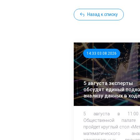
Назад к списку
14:33 03.08.2026
5 августа эксперты
обсудят единый подхо
анализу данных в ходе
ЕДГ-2026
5 августа в 11:0
Общественной палате
пройдет круглый стол «Ме
математического ана
электоральных процес