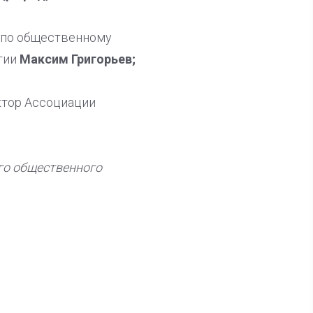
 по общественному
тии
Максим Григорьев;
ктор Ассоциации
го общественного