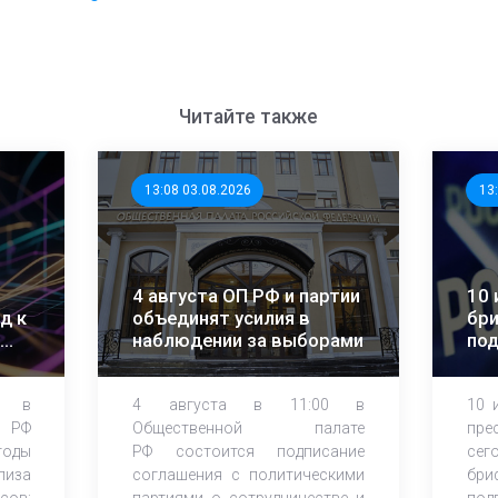
Читайте также
13:08 03.08.2026
13
4 августа ОП РФ и партии
10 
д к
объединят усилия в
бри
наблюдении за выборами
по
об
на
0 в
4 августа в 11:00 в
10 
 РФ
Общественной палате
пре
тоды
РФ состоится подписание
сег
лиза
соглашения с политическими
бри
сов:
партиями о сотрудничестве и
под