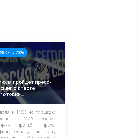
:28 08.07.2026
июля пройдёт пресс-
финг о старте
дготовки
щественных
блюдателей к выборам
июля в 11:00 на площадке
сс-центра МИА «Россия
одня» пройдёт пресс-
финг, посвящённый cтарту
готовки общественных