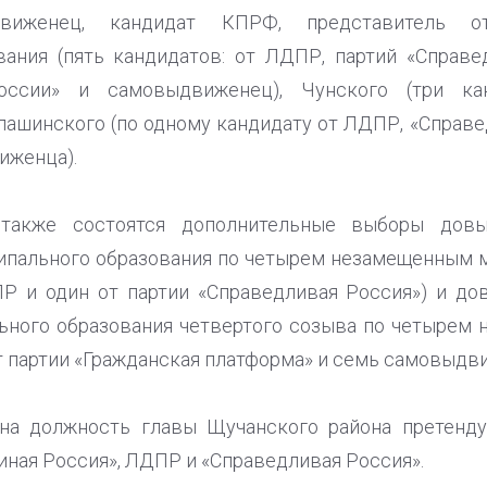
ыдвиженец, кандидат КПРФ, представитель о
ания (пять кандидатов: от ЛДПР, партий «Справе
России» и самовыдвиженец), Чунского (три ка
ашинского (по одному кандидату от ЛДПР, «Справе
иженца).
 также состоятся дополнительные выборы дов
пального образования по четырем незамещенным м
ПР и один от партии «Справедливая Россия») и д
ьного образования четвертого созыва по четырем
т партии «Гражданская платформа» и семь самовыдв
а должность главы Щучанского района претенду
иная Россия», ЛДПР и «Справедливая Россия».