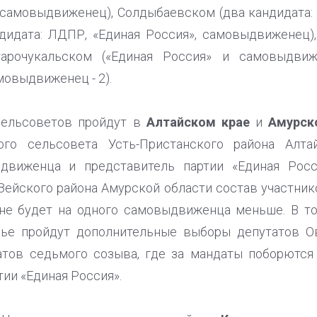
 самовыдвиженец), Солдыбаевском (два кандидата: 
дидата: ЛДПР, «Единая Россия», самовыдвиженец),
Старочукальском («Единая Россия» и самовыдвиж
амовыдвиженец - 2).
сельсоветов пройдут в
Алтайском крае
и
Амурск
ого сельсовета Усть-Пристанского района Алта
движенца и представитель партии «Единая Росс
Зейского района Амурской области состав участнико
не будет на одного самовыдвиженца меньше. В т
ье пройдут дополнительные выборы депутатов О
атов седьмого созыва, где за мандаты поборютс
тии «Единая Россия».