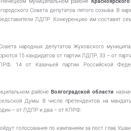
-Ненецком муниципальном районе
Красноярского
городского Совета депутатов пятого созыва. В за
представители ЛДПР. Конкуренцию им составят сем
Совета народных депутатов Жуковского муниципа
рются 15 кандидатов от партии ЛДПР, 33 – от парти
КПРФ, 14 от Казачьей партии Российской Феде
иципальном районе
Волгоградской области
назна
сельской Думы. В числе претендентов на мандаты
 один – от ЛДПР и два – от КПРФ.
ойдут голосования по кампаниям за пост глав Уша