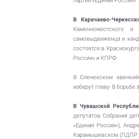
партии «Единая Россия».
В Карачаево-Черкесск
Каменномостского и 
самовыдвиженца и канди
состоятся в Краснокург
России» и КПРФ.
В Оленекском эвенки
изберут главу. В борьбе
В Чувашской Республи
депутатов Собрания деп
«Единая Россия»), Андр
Карамышевском (ЛДПР - 