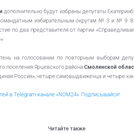
и
дополнительно будут избраны депутаты Екатерин
номандатным избирательным округам № 3 и № 9. В 
тие по два представителя от партии «Справедливая
».
тень на голосовании по повторным выборам депу
го поселения Ярцевского района
Смоленской обла
Единая Россия», четыре самовыдвиженца и четыре ка
ей в Telegram-канале «NOM24». Подписывайся!
Читайте также