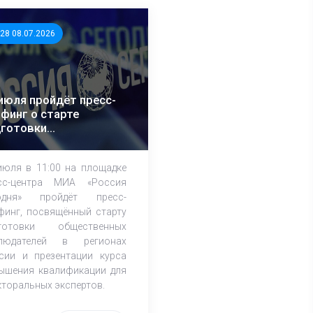
:28 08.07.2026
июля пройдёт пресс-
финг о старте
дготовки
щественных
блюдателей к выборам
июля в 11:00 на площадке
сс-центра МИА «Россия
одня» пройдёт пресс-
финг, посвящённый cтарту
готовки общественных
людателей в регионах
сии и презентации курса
ышения квалификации для
кторальных экспертов.