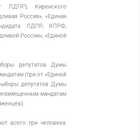
т ЛДПР), Киренского
дливая Россия», «Единая
ндидата: ЛДПР, КПРФ,
дливой России», «Единой
ыборы депутатов Думы
андатам (три от «Единой
овыборы депутатов Думы
 незамещенным мандатам
иженцев).
ют всего три человека: