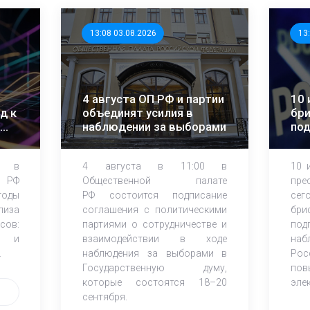
13:08 03.08.2026
13
4 августа ОП РФ и партии
10 
д к
объединят усилия в
бри
наблюдении за выборами
по
об
на
0 в
4 августа в 11:00 в
10 
 РФ
Общественной палате
пре
тоды
РФ состоится подписание
сег
лиза
соглашения с политическими
бри
сов:
партиями о сотрудничестве и
под
ы и
взаимодействии в ходе
наб
.
наблюдения за выборами в
Рос
Государственную думу,
пов
которые состоятся 18–20
эле
сентября.