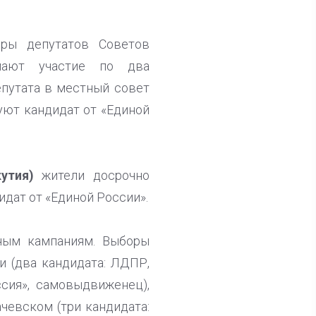
ры депутатов Советов
имают участие по два
епутата в местный совет
уют кандидат от «Единой
утия)
жители досрочно
идат от «Единой России».
ным кампаниям. Выборы
и (два кандидата: ЛДПР,
ссия», самовыдвиженец),
чевском (три кандидата: