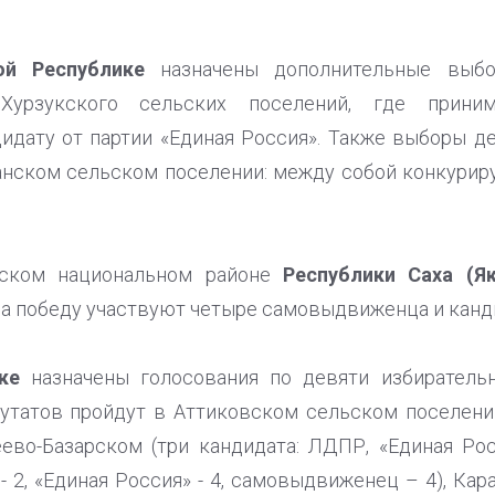
ой Республике
назначены дополнительные выбо
Хурзукского сельских поселений, где прин
дату от партии «Единая Россия». Также выборы д
анском сельском поселении: между собой конкурир
йском национальном районе
Республики Саха (Як
 за победу участвуют четыре самовыдвиженца и канд
ке
назначены голосования по девяти избиратель
утатов пройдут в Аттиковском сельском поселени
еево-Базарском (три кандидата: ЛДПР, «Единая Ро
2, «Единая Россия» - 4, самовыдвиженец – 4), Кара