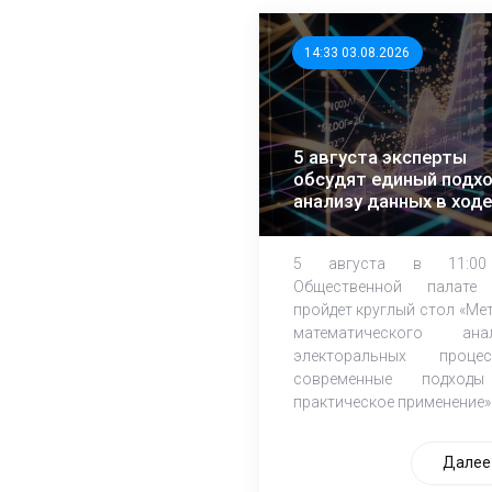
14:33 03.08.2026
5 августа эксперты
обсудят единый подхо
анализу данных в ходе
ЕДГ-2026
5 августа в 11:0
Общественной палате
пройдет круглый стол «Ме
математического ана
электоральных процес
современные подход
практическое применение»
Далее