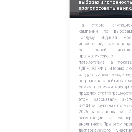
выборах и готовност
проголосовать на них
растет – эксперты ЭИ
На старте агитацион
кампании по выбора
Госдуму «Единая Рос
является лидером соцопр
со своей идеолог
прагматического
патриотизма, а показа
ЛДПР, КПРФ и «Новых лю
следуют далеко позади лид
но разница в рейтингах м
самим партиями находит
пределах статпогрешности
этом рассказали эксп
ЭИСИ на круглом столе «Е
2026: расстановка сил. И
регистрации и экспер
аналитика». При этом уро
декларируемого участ