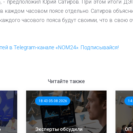
, - предположил Юрий Сатиров. При этом итоги ДЭГ
я в каждом часовом поясе отдельно. Сатиров объясн
аждого часового пояса будут своими, что в свою 
ей в Telegram-канале «NOM24». Подписывайся!
Читайте также
18:43 05.08.2026
14
о
Эксперты обсудили
ОП 