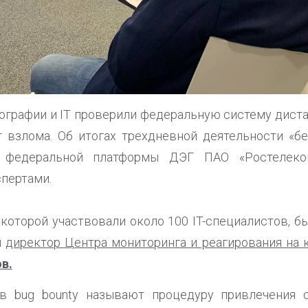
ографии и IT проверили федеральную систему дист
 взлома. Об итогах трехдневной деятельности «б
ик федеральной платформы ДЭГ ПАО «Ростелеко
спертами.
в которой участвовали около 100 IT-специалистов, 
л
директор Центра мониторинга и реагирования на 
в.
ов bug bounty называют процедуру привлечения 