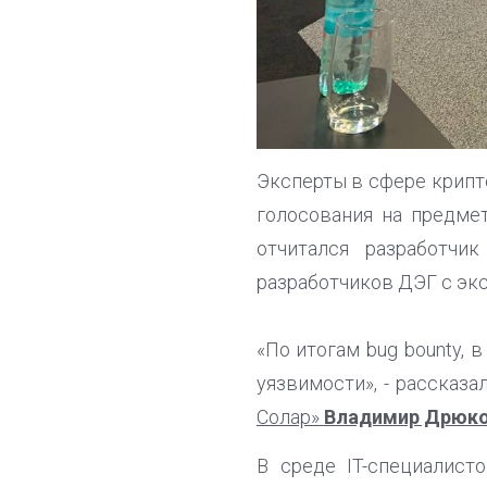
Эксперты в сфере крипт
голосования на предмет
отчитался разработч
разработчиков ДЭГ с эк
«По итогам bug bounty, 
уязвимости», - рассказа
Солар»
Владимир Дрюко
В среде IT-специалист