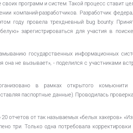
е своих программ и систем. Такой процесс ставит ц
ении компаний-разработчиков. Разработчик федер
этом году провела трехдневный bug bounty. Приня
 белую» зарегистрироваться для участия в поиск
амыванию государственных информационных сист
я она не вызывает», - поделился с участниками вс
рганизовано в рамках открытого комьюнити
оставляя паспортные данные). Проводилась провер
 20 отчетов от так называемых «белых хакеров». «И
ено три. Только одна потребовала корректировки