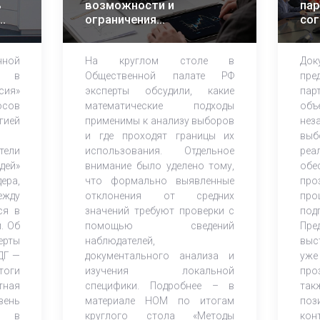
ь
возможности и
пар
ограничения
сог
СИ
математического
сот
анализа избирательных
на
ной
На круглом столе в
Док
кампаний
в Г
м в
Общественной палате РФ
пре
сия»
эксперты обсудили, какие
па
осов
математические подходы
объ
ией
применимы к анализу выборов
нез
и где проходят границы их
выб
тели
использования. Отдельное
реа
дей»
внимание было уделено тому,
обе
ера,
что формально выявленные
про
ежду
отклонения от средних
пр
ся в
значений требуют проверки с
под
. Об
помощью сведений
Пре
ерты
наблюдателей,
выс
ДГ —
документального анализа и
уже
тоги
изучения локальной
про
тная
специфики. Подробнее – в
та
вень
материале НОМ по итогам
по
ия в
круглого стола «Методы
ко