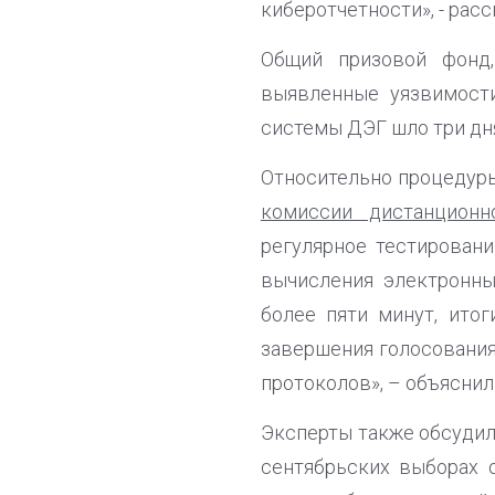
киберотчетности», - рас
Общий призовой фонд,
выявленные уязвимости
системы ДЭГ шло три дня
Относительно процедур
комиссии дистанционн
регулярное тестирован
вычисления электронны
более пяти минут, ито
завершения голосования
протоколов», – объяснил
Эксперты также обсудил
сентябрьских выборах о