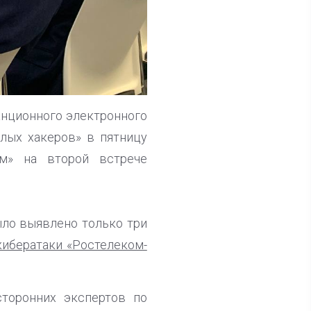
анционного электронного
елых хакеров» в пятницу
м» на второй встрече
было выявлено только три
кибератаки «Ростелеком-
сторонних экспертов по