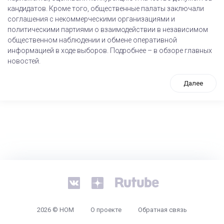
кандидатов. Кроме того, общественные палаты заключали
соглашения с некоммерческими организациями и
политическими партиями о взаимодействии в независимом
общественном наблюдении и обмене оперативной
информацией в ходе выборов. Подробнее – в обзоре главных
новостей.
Далее
tps://www.high-endrolex.com/26
2026 © НОМ
О проекте
Обратная связь