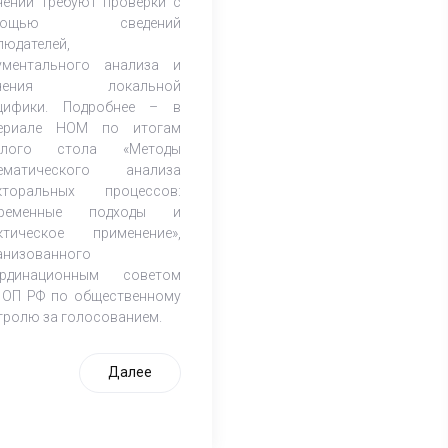
чений требуют проверки с
мощью сведений
людателей,
ументального анализа и
учения локальной
цифики. Подробнее – в
ериале НОМ по итогам
углого стола «Методы
ематического анализа
кторальных процессов:
временные подходы и
ктическое применение»,
анизованного
рдинационным советом
 ОП РФ по общественному
тролю за голосованием.
Далее