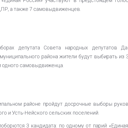
 «Единая Россия» участвуют в предстоящем голос
ДПР, а также 7 самовыдвиженцев.
борах депутата Совета народных депутатов Да
муниципального района жители будут выбирать из 
 и одного самовыдвиженца.
пальном районе пройдут досрочные выборы руково
го и Усть-Нейского сельских поселений.
поборются 3 кандидата: по одному от парий «Едина