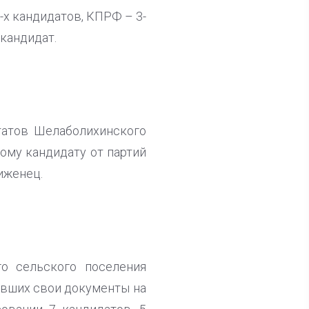
х кандидатов, КПРФ – 3-
 кандидат.
татов Шелаболихинского
ному кандидату от партий
иженец.
о сельского поселения
авших свои документы на