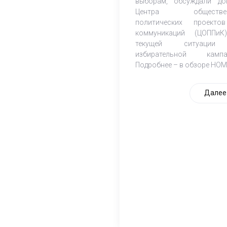
выборам, обсуждали до
Центра обществен
политических проект
коммуникаций (ЦОППи
текущей ситуаци
избирательной кампа
Подробнее – в обзоре НОМ
Далее