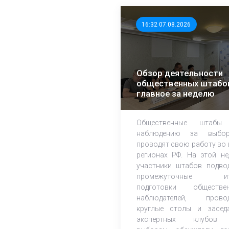
16:32 07.08.2026
Обзор деятельности
общественных штабо
главное за неделю
Общественные штабы
наблюдению за выбор
проводят свою работу во 
регионах РФ. На этой не
участники штабов подво
промежуточные ит
подготовки обществе
наблюдателей, прово
круглые столы и засед
экспертных клубов