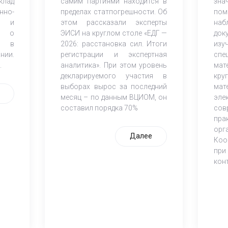
клад
самим партиями находится в
зна
но-
пределах статпогрешности. Об
по
ов и
этом рассказали эксперты
наб
К) о
ЭИСИ на круглом столе «ЕДГ —
док
и в
2026: расстановка сил. Итоги
из
нии.
регистрации и экспертная
спе
.
аналитика». При этом уровень
мат
декларируемого участия в
кр
выборах вырос за последний
мат
месяц – по данным ВЦИОМ, он
эле
составил порядка 70%
со
пра
орг
Далее
Коо
при
кон