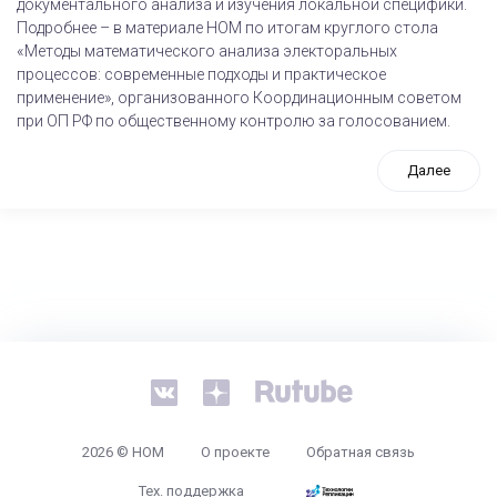
документального анализа и изучения локальной специфики.
Подробнее – в материале НОМ по итогам круглого стола
«Методы математического анализа электоральных
процессов: современные подходы и практическое
применение», организованного Координационным советом
при ОП РФ по общественному контролю за голосованием.
Далее
tps://www.high-endrolex.com/26
2026 © НОМ
О проекте
Обратная связь
Тех. поддержка