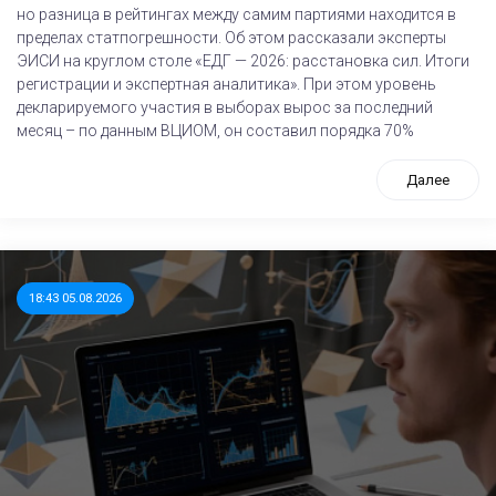
но разница в рейтингах между самим партиями находится в
пределах статпогрешности. Об этом рассказали эксперты
ЭИСИ на круглом столе «ЕДГ — 2026: расстановка сил. Итоги
регистрации и экспертная аналитика». При этом уровень
декларируемого участия в выборах вырос за последний
месяц – по данным ВЦИОМ, он составил порядка 70%
Далее
18:43 05.08.2026