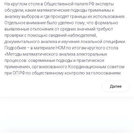
На круглом столе в Общественной палате РФ эксперты
обсудили, какие математические подходы применимы к
анализу выборов и где проходят границы их использования.
Отдельное внимание было уделено тому, что формально
выявленные отклонения от средних значений требуют
проверки с помощью сведений наблюдателей,
документального анализа и изучения локальной специфики.
Подробнее – в материале НОМ по итогам круглого стола
«Методы математического анализа электоральных
процессов: современные подходы и практическое
применение», организованного Координационным советом
при ОП РФ по общественному контролю за голосованием.
Далее
tps://www.high-endrolex.com/26