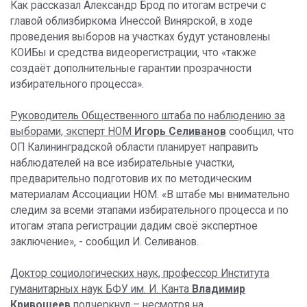
Как рассказал Александр Брод по итогам встречи с
главой облизбиркома Инессой Винярской, в ходе
проведения выборов на участках будут установлены
КОИБы и средства видеорегистрации, что «также
создаёт дополнительные гарантии прозрачности
избирательного процесса».
Руководитель Общественного штаба по наблюдению за
выборами, эксперт НОМ
Игорь Селиванов
сообщил, что
ОП Калининградской области планирует направить
наблюдателей на все избирательные участки,
предварительно подготовив их по методическим
материалам Ассоциации НОМ. «В штабе мы внимательно
следим за всеми этапами избирательного процесса и по
итогам этапа регистрации дадим своё экспертное
заключение», - сообщил И. Селиванов.
Доктор социологических наук, профессор Института
гуманитарных наук БФУ им. И. Канта
Владимир
Кривошеев
подчеркнул – несмотря на