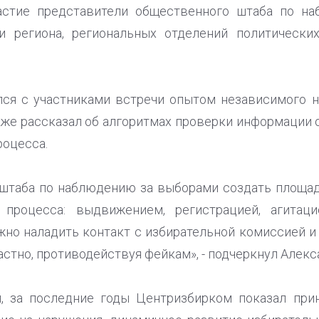
астие представители общественного штаба по н
и региона, региональных отделений политически
лся с участниками встречи опытом независимого 
акже рассказал об алгоритмах проверки информации
роцесса.
 штаба по наблюдению за выборами создать площад
 процесса: выдвижением, регистрацией, агитаци
жно наладить контакт с избирательной комиссией 
стно, противодействуя фейкам», - подчеркнул Алекс
, за последние годы Центризбирком показал при