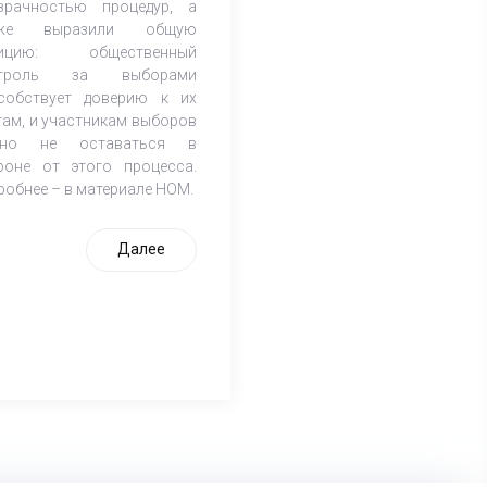
зрачностью процедур, а
кже выразили общую
зицию: общественный
нтроль за выборами
собствует доверию к их
гам, и участникам выборов
жно не оставаться в
роне от этого процесса.
робнее – в материале НОМ.
Далее