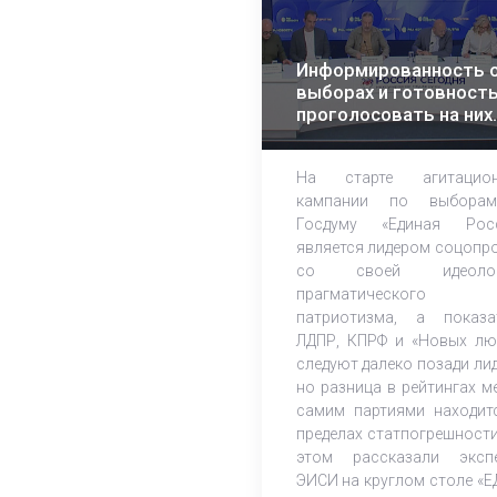
Информированность 
выборах и готовност
проголосовать на них
растет – эксперты ЭИ
На старте агитацион
кампании по выбора
Госдуму «Единая Рос
является лидером соцопр
со своей идеолог
прагматического
патриотизма, а показа
ЛДПР, КПРФ и «Новых лю
следуют далеко позади лид
но разница в рейтингах м
самим партиями находит
пределах статпогрешности
этом рассказали эксп
ЭИСИ на круглом столе «Е