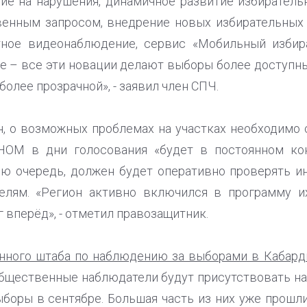
ие на нарушения, динамичное развитие избиратель
венным запросом, внедрение новых избирательных 
тное видеонаблюдение, сервис «Мобильный избир
е – все эти новации делают выборы более доступным
более прозрачной», - заявил член СПЧ.
, о возможных проблемах на участках необходимо
 НОМ в дни голосования «будет в постоянном ко
ою очередь, должен будет оперативно проверять 
лям. «Регион активно включился в программу их
 вперёд», - отметил правозащитник.
нного штаба по наблюдению за выборами в Кабард
общественные наблюдатели будут присутствовать на
выборы в сентябре. Большая часть из них уже прошл