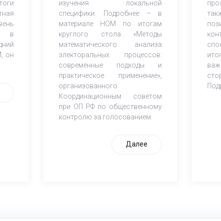
тоги
изучения локальной
про
тная
специфики. Подробнее – в
та
вень
материале НОМ по итогам
по
ия в
круглого стола «Методы
ко
дний
математического анализа
спо
, он
электоральных процессов:
ито
современные подходы и
ва
практическое применение»,
сто
организованного
Под
Координационным советом
при ОП РФ по общественному
контролю за голосованием.
Далее