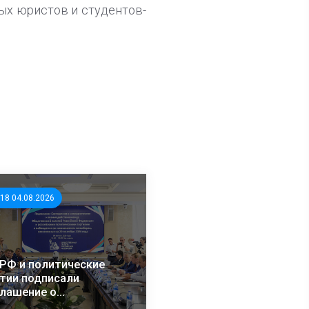
ых юристов и студентов-
:18 04.08.2026
РФ и политические
тии подписали
лашение о
рудничестве в