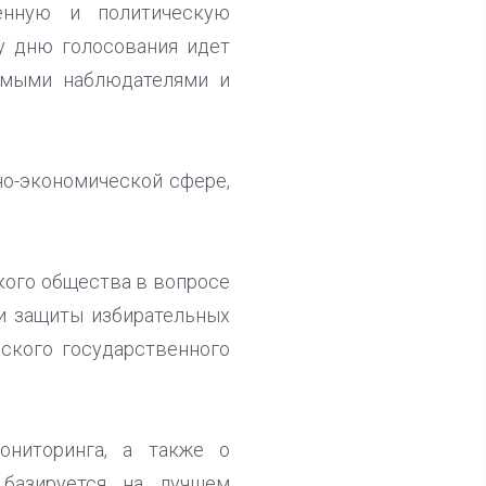
енную и политическую
му дню голосования идет
имыми наблюдателями и
но-экономической сфере,
кого общества в вопросе
 и защиты избирательных
йского государственного
ониторинга, а также о
 базируется на лучшем