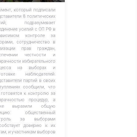
блюдении за выборами
умент, который подписали
осдуму РФ
дставители 8 политических
ртий, подразумевает
единение усилий с ОП РФ в
ависимом контроле за
орами, сотрудничество в
лизации прав граждан,
спечении честности и
зрачности избирательного
оцесса на выборах и
готовке наблюдателей.
дставители партий в своих
туплениях сообщили, что
 готовятся к контролю за
зрачностью процедур, а
кже выразили общую
зицию: общественный
нтроль за выборами
собствует доверию к их
гам, и участникам выборов