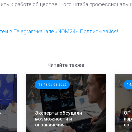
чить к работе общественного штаба профессиональн
ей в Telegram-канале «NOM24». Подписывайся!
Читайте также
18:43 05.08.2026
14
о
Эксперты обсудили
ОП 
ь
возможности и
пар
ограничения
сог
СИ
математического
сот