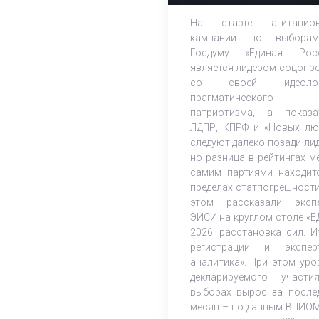
На старте агитацион
кампании по выбора
Госдуму «Единая Рос
является лидером соцопр
со своей идеолог
прагматического
патриотизма, а показа
ЛДПР, КПРФ и «Новых лю
следуют далеко позади лид
но разница в рейтингах м
самим партиями находит
пределах статпогрешности
этом рассказали эксп
ЭИСИ на круглом столе «Е
2026: расстановка сил. И
регистрации и экспер
аналитика». При этом уро
декларируемого участ
выборах вырос за после
месяц – по данным ВЦИОМ