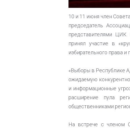
10 и 11 июня член Совет
председатель Ассоци
представителями ЦИК 
принял участие в «кр
избирательного права и 
«Выборы в Республике Ад
ожидаемую конкурентнос
и информационные угроз
расширение пула рег
общественниками регион
На встрече с членом 