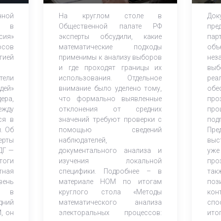
анализа избирательных
на
ной
На круглом столе в
Док
кампаний
в Г
м в
Общественной палате РФ
пре
сия»
эксперты обсудили, какие
па
осов
математические подходы
объ
ией
применимы к анализу выборов
нез
и где проходят границы их
выб
тели
использования. Отдельное
реа
дей»
внимание было уделено тому,
обе
ера,
что формально выявленные
про
ежду
отклонения от средних
пр
ся в
значений требуют проверки с
под
. Об
помощью сведений
Пре
ерты
наблюдателей,
выс
ДГ —
документального анализа и
уже
тоги
изучения локальной
про
тная
специфики. Подробнее – в
та
вень
материале НОМ по итогам
по
ия в
круглого стола «Методы
ко
дний
математического анализа
спо
, он
электоральных процессов:
ито