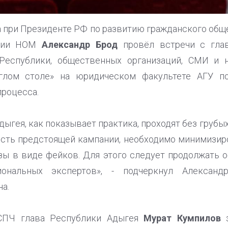
а при Президенте РФ по развитию гражданского общ
ации НОМ
Александр Брод
провёл встречи с гла
Республики, общественных организаций, СМИ и н
углом столе» на юридическом факультете АГУ п
процесса.
ыгея, как показывает практика, проходят без грубых
ть предстоящей кампании, необходимо минимизиро
ы в виде фейков. Для этого следует продолжать 
иональных экспертов», - подчеркнул Алексан
а.
СПЧ глава Республики Адыгея
Мурат Кумпилов