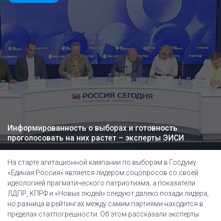
Информированность о выборах и готовность
проголосовать на них растет – эксперты ЭИСИ
На старте агитационной кампании по выборам в Госдуму
«Единая Россия» является лидером соцопросов со своей
идеологией прагматического патриотизма, а показатели
ЛДПР, КПРФ и «Новых людей» следуют далеко позади лидера,
но разница в рейтингах между самим партиями находится в
пределах статпогрешности. Об этом рассказали эксперты