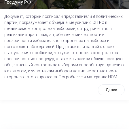
Госдуму РФ
Документ, который подписали представители 8 политических
партий, подразумевает объединение усилий с ОП РФ в
независимом контроле за выборами, сотрудничество в
реализации прав граждан, обеспечении честности и
прозрачности избирательного процесса на выборах и
подготовке наблюдателей. Представители партий в своих
выступлениях сообщили, что уже готовятся к контролю за
прозрачностью процедур, а также выразили общую позицию:
общественный контроль за выборами способствует доверию
к их итогам, и участникам выборов важно не оставаться в
стороне от этого процесса. Подробнее – в материале НОМ.
Далее
tps://www.high-endrolex.com/26