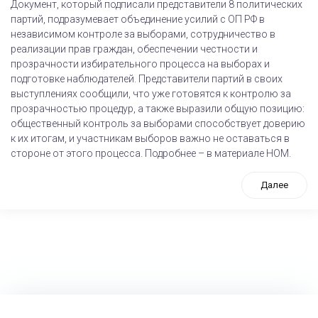
Документ, который подписали представители 8 политических
партий, подразумевает объединение усилий с ОП РФ в
независимом контроле за выборами, сотрудничество в
реализации прав граждан, обеспечении честности и
прозрачности избирательного процесса на выборах и
подготовке наблюдателей. Представители партий в своих
выступлениях сообщили, что уже готовятся к контролю за
прозрачностью процедур, а также выразили общую позицию:
общественный контроль за выборами способствует доверию
к их итогам, и участникам выборов важно не оставаться в
стороне от этого процесса. Подробнее – в материале НОМ.
Далее
tps://www.high-endrolex.com/26