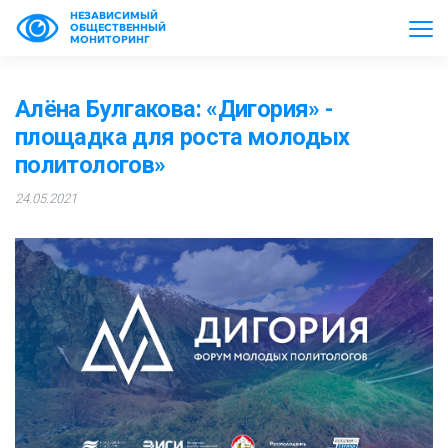
НЕЗАВИСИМЫЙ
ОБЩЕСТВЕННЫЙ
МОНИТОРИНГ
Алёна Булгакова: «Дигория» -
площадка для роста молодых
политологов»
24.05.2021