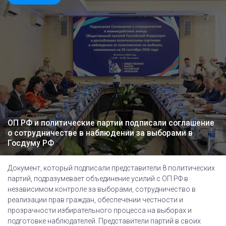
ОП РФ и политические партии подписали соглашение
о сотрудничестве в наблюдении за выборами в
Госдуму РФ
Документ, который подписали представители 8 политических
партий, подразумевает объединение усилий с ОП РФ в
независимом контроле за выборами, сотрудничество в
реализации прав граждан, обеспечении честности и
прозрачности избирательного процесса на выборах и
подготовке наблюдателей. Представители партий в своих