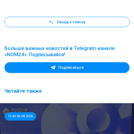
Назад к списку
Больше важных новостей в Telegram-канале
«NOM24». Подписывайся!
Подписаться
Читайте также
15:40 06.08.2026