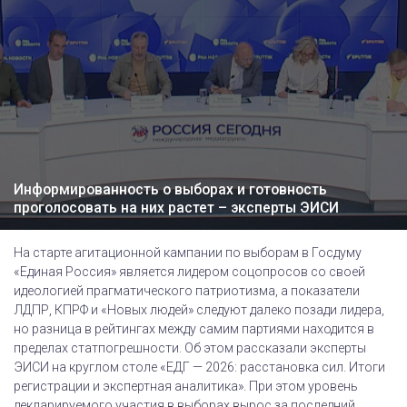
Информированность о выборах и готовность
проголосовать на них растет – эксперты ЭИСИ
На старте агитационной кампании по выборам в Госдуму
«Единая Россия» является лидером соцопросов со своей
идеологией прагматического патриотизма, а показатели
ЛДПР, КПРФ и «Новых людей» следуют далеко позади лидера,
но разница в рейтингах между самим партиями находится в
пределах статпогрешности. Об этом рассказали эксперты
ЭИСИ на круглом столе «ЕДГ — 2026: расстановка сил. Итоги
регистрации и экспертная аналитика». При этом уровень
декларируемого участия в выборах вырос за последний