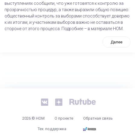
выступлениях сообщили, что уже готовятся к контролю за
прозрачностью процедур, а также выразили общую позицию:
общественный контроль за выборами способствует доверию
к их итогам, и участникам выборов важно не оставаться в
стороне от этого процесса. Подробнее – в материале НОМ.
Далее
tps://www.high-endrolex.com/26
2026 © НОМ
О проекте
Обратная связь
Тех. поддержка